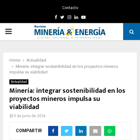
Contacto
Facebook
Twitter
Instagram
Linkedin
Youtube
PRIMARY
MENU
Home
Actualidad
Minería: integrar sostenibilidad en los proyectos mineros
impulsa su viabilidad
Actualidad
Minería: integrar sostenibilidad en los
proyectos mineros impulsa su
viabilidad
9 de junio de 2026
COMPARTIR