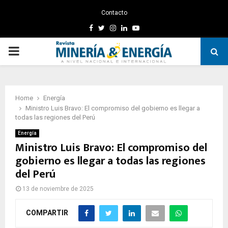
Contacto
Facebook
Twitter
Instagram
Linkedin
Youtube
PRIMARY
MENU
Home
Energía
Ministro Luis Bravo: El compromiso del gobierno es llegar a
todas las regiones del Perú
Energía
Ministro Luis Bravo: El compromiso del
gobierno es llegar a todas las regiones
del Perú
13 de noviembre de 2025
COMPARTIR