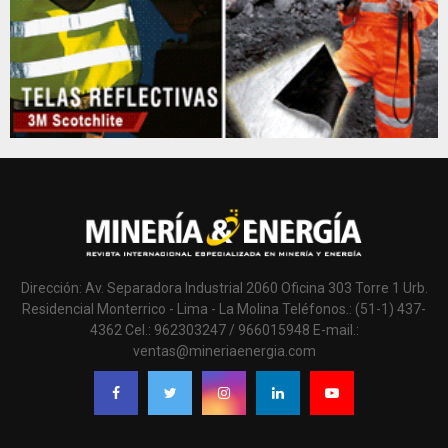
Dirección: Av. Separadora Industrial 2060 Oficina 303 Torre 1 Urb.
Residencial Monterrico - Lima - La Molina Teléfonos.: (51-1) 437-
4362 Cel.: 962303247 / 966015948 E-mail.:
ventas@mineriaenergia.com