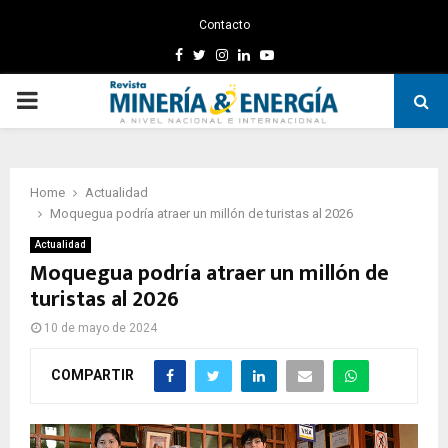
Contacto
Facebook
Twitter
Instagram
Linkedin
Youtube
PRIMARY
MENU
Home
Actualidad
Moquegua podría atraer un millón de turistas al 2026
Actualidad
Moquegua podría atraer un millón de
turistas al 2026
10 de mayo de 2024
COMPARTIR