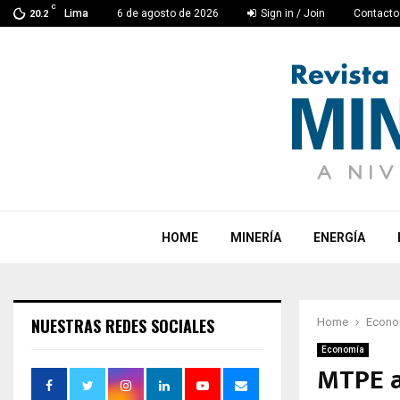
C
Lima
6 de agosto de 2026
Sign in / Join
Contacto
20.2
HOME
MINERÍA
ENERGÍA
NUESTRAS REDES SOCIALES
Home
Econo
Economía
MTPE a