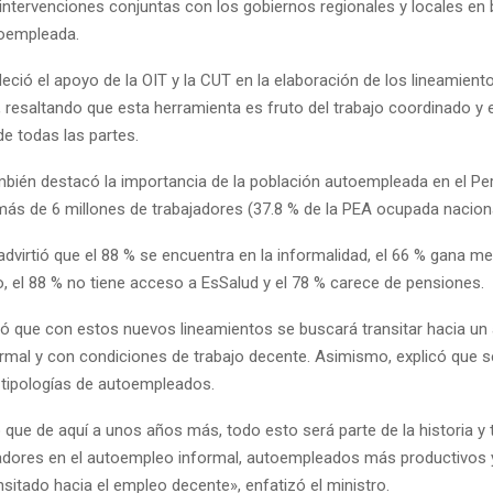
 intervenciones conjuntas con los gobiernos regionales y locales en 
toempleada.
ció el apoyo de la OIT y la CUT en la elaboración de los lineamient
, resaltando que esta herramienta es fruto del trabajo coordinado y e
 todas las partes.
ambién destacó la importancia de la población autoempleada en el Pe
más de 6 millones de trabajadores (37.8 % de la PEA ocupada naciona
dvirtió que el 88 % se encuentra en la informalidad, el 66 % gana m
, el 88 % no tiene acceso a EsSalud y el 78 % carece de pensiones.
ó que con estos nuevos lineamientos se buscará transitar hacia u
rmal y con condiciones de trabajo decente. Asimismo, explicó que se
s tipologías de autoempleados.
 que de aquí a unos años más, todo esto será parte de la historia 
dores en el autoempleo informal, autoempleados más productivos 
sitado hacia el empleo decente», enfatizó el ministro.