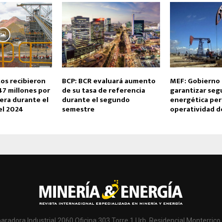
s recibieron
BCP: BCR evaluará aumento
MEF: Gobierno
47 millones por
de su tasa de referencia
garantizar seg
era durante el
durante el segundo
energética pe
el 2024
semestre
operatividad d
paradora Industrial 2060 Oficina 303 Torre 1 Urb. Residencial Monterrico 