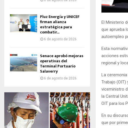
6 de agosto de 2026
Pluz Energía y UNICEF
firman alianza
El Ministerio 
estratégica para
que aprueba l
combatir...
autoempleo pr
6 de agosto de 2026
Esta normativa
Senace aprobó mejoras
acciones estra
operativas del
regional y loca
Terminal Portuario
Salaverry
La ceremonia d
6 de agosto de 2026
Trabajo (OIT) 
viceministro 
la Central Uni
OIT para los 
En su discurso
que por prime