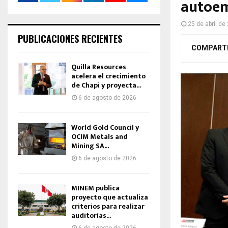
autoem
25 de abril de
PUBLICACIONES RECIENTES
COMPART
Quilla Resources
acelera el crecimiento
de Chapi y proyecta...
6 de agosto de 2026
World Gold Council y
OCIM Metals and
Mining SA...
6 de agosto de 2026
MINEM publica
proyecto que actualiza
criterios para realizar
auditorías...