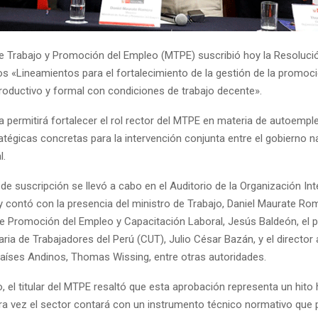
de Trabajo y Promoción del Empleo (MTPE) suscribió hoy la Resolució
os «Lineamientos para el fortalecimiento de la gestión de la promoci
oductivo y formal con condiciones de trabajo decente».
 permitirá fortalecer el rol rector del MTPE en materia de autoempl
tégicas concretas para la intervención conjunta entre el gobierno na
l.
e suscripción se llevó a cabo en el Auditorio de la Organización Int
y contó con la presencia del ministro de Trabajo, Daniel Maurate Rom
de Promoción del Empleo y Capacitación Laboral, Jesús Baldeón, el p
taria de Trabajadores del Perú (CUT), Julio César Bazán, y el director 
Países Andinos, Thomas Wissing, entre otras autoridades.
, el titular del MTPE resaltó que esta aprobación representa un hito h
ra vez el sector contará con un instrumento técnico normativo que p