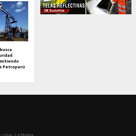
 busca
uridad
rmitiendo
e Petroperú
- Lima - La Molina