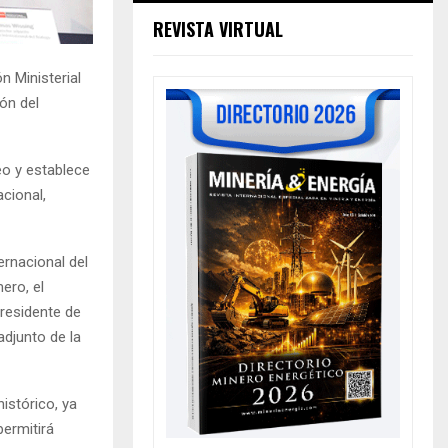
REVISTA VIRTUAL
n Ministerial
ón del
eo y establece
cional,
ernacional del
ero, el
residente de
adjunto de la
istórico, ya
ermitirá