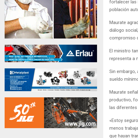
fortalecer las
población au
Maurate agrade
diálogo social
compromiso de
El ministro t
representa a 
Sin embargo, a
sueldo mínimo
Maurate señal
productivo, fo
las diferente
«Estoy seguro
menos trabaja
que hayan tran