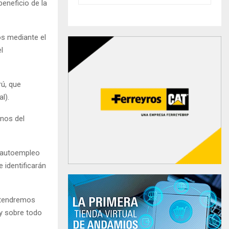
beneficio de la
os mediante el
l
rú, que
l).
enos del
n autoempleo
 identificarán
y tendremos
y sobre todo