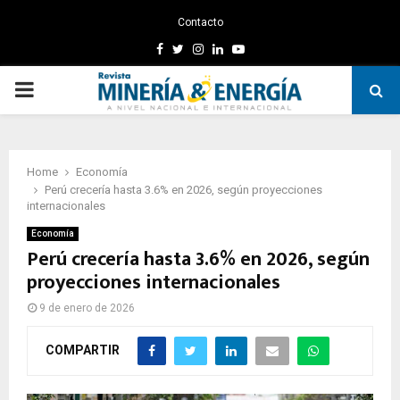
Contacto
Facebook
Twitter
Instagram
Linkedin
Youtube
PRIMARY
MENU
Home
Economía
Perú crecería hasta 3.6% en 2026, según proyecciones
internacionales
Economía
Perú crecería hasta 3.6% en 2026, según
proyecciones internacionales
9 de enero de 2026
COMPARTIR