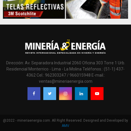
Dirección: Av. Separadora Industrial 2060 Oficina 303 Torre 1 Urb.
Residencial Monterrico - Lima - La Molina Teléfonos.: (51-1) 437-
4362 Cel.: 962303247 / 966015948 E-mail.:
ventas@mineriaenergia.com
@2022 - mineriaenergia.com. All Right Reserved. Designed and Developed by
AMV