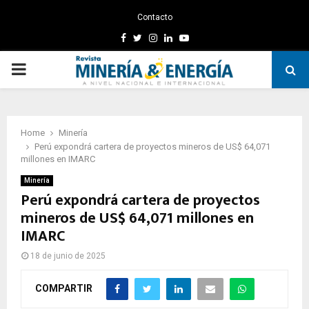
Contacto
Facebook
Twitter
Instagram
Linkedin
Youtube
PRIMARY
MENU
Home
Minería
Perú expondrá cartera de proyectos mineros de US$ 64,071
millones en IMARC
Minería
Perú expondrá cartera de proyectos
mineros de US$ 64,071 millones en
IMARC
18 de junio de 2025
COMPARTIR