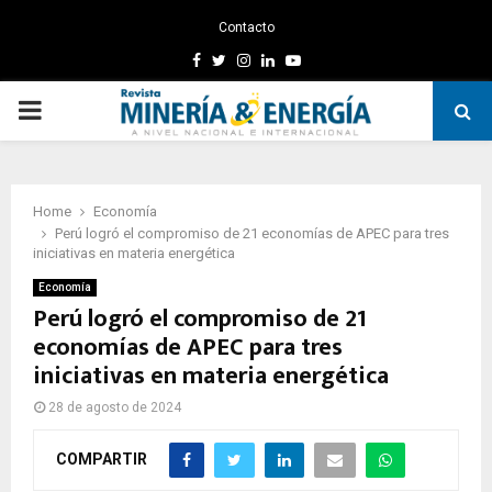
Contacto
Facebook
Twitter
Instagram
Linkedin
Youtube
PRIMARY
MENU
Home
Economía
Perú logró el compromiso de 21 economías de APEC para tres
iniciativas en materia energética
Economía
Perú logró el compromiso de 21
economías de APEC para tres
iniciativas en materia energética
28 de agosto de 2024
COMPARTIR