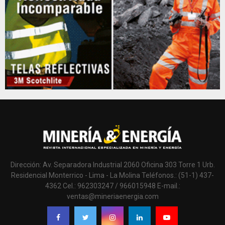
Dirección: Av. Separadora Industrial 2060 Oficina 303 Torre 1 Urb.
Residencial Monterrico - Lima - La Molina Teléfonos.: (51-1) 437-
4362 Cel.: 962303247 / 966015948 E-mail.:
ventas@mineriaenergia.com