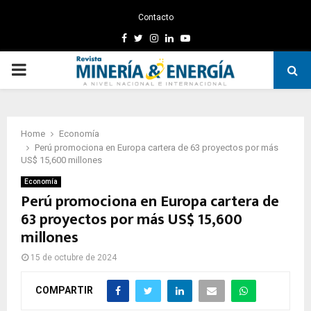
Contacto
Facebook
Twitter
Instagram
Linkedin
Youtube
PRIMARY
MENU
Home
Economía
Perú promociona en Europa cartera de 63 proyectos por más
US$ 15,600 millones
Economía
Perú promociona en Europa cartera de
63 proyectos por más US$ 15,600
millones
15 de octubre de 2024
COMPARTIR