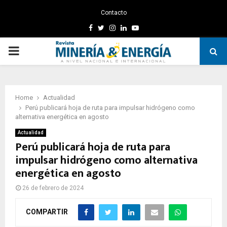
Contacto
Facebook
Twitter
Instagram
Linkedin
Youtube
PRIMARY
MENU
Home
Actualidad
Perú publicará hoja de ruta para impulsar hidrógeno como
alternativa energética en agosto
Actualidad
Perú publicará hoja de ruta para
impulsar hidrógeno como alternativa
energética en agosto
26 de febrero de 2024
COMPARTIR