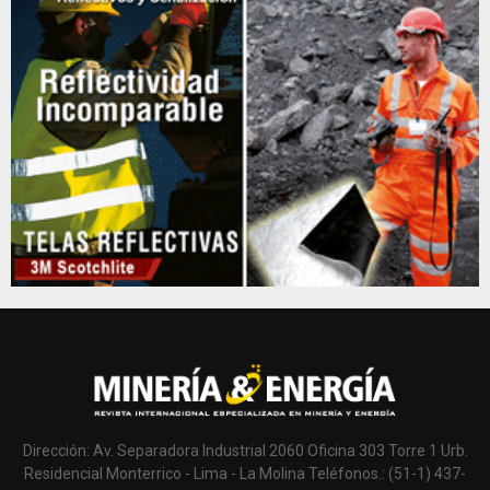
Dirección: Av. Separadora Industrial 2060 Oficina 303 Torre 1 Urb.
Residencial Monterrico - Lima - La Molina Teléfonos.: (51-1) 437-