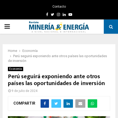
Contacto
Facebook
Twitter
Instagram
Linkedin
Youtube
PRIMARY
MENU
Home
Economía
Perú seguirá exponiendo ante otros países las oportunidades
de inversión
Economía
Perú seguirá exponiendo ante otros
países las oportunidades de inversión
9 de julio de 2024
COMPARTIR