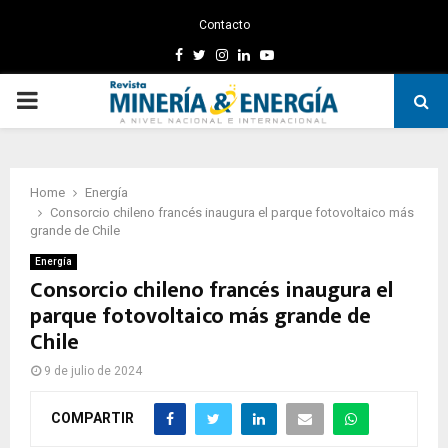
Contacto
Facebook
Twitter
Instagram
Linkedin
Youtube
PRIMARY
MENU
Home
Energía
Consorcio chileno francés inaugura el parque fotovoltaico más
grande de Chile
Energía
Consorcio chileno francés inaugura el
parque fotovoltaico más grande de
Chile
9 de julio de 2024
COMPARTIR