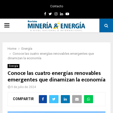
Contacto
Facebook
Twitter
Instagram
Linkedin
Youtube
PRIMARY
MENU
Home
Energía
Conoce las cuatro energías renovables emergentes que
dinamizan la economía
Energía
Conoce las cuatro energías renovables
emergentes que dinamizan la economía
9 de julio de 2024
COMPARTIR