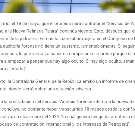
irmó, el 18 de mayo, que el proceso para contratar el “Servicio de An
o a la Nueva Refinería Talara” continúa vigente. Esto, después que e
ente de la petrolera, Edmundo Lizarzaburu, dijera en el Congreso de 
sa auditoría forense no tiene un sustento, lamentablemente. Si seg
 forenses, lo que vamos a hacer es complicar la empresa porque el
va a empezar a pensar que hay algo oculto. Si hay algo oculto, están
ra alertarlo]”.
to, la Contraloría General de la República emitió un informe de orie
ecto, donde alertó sobre una situación adversa.
a la contratación del servicio “Análisis forense interno a la nueva Re
o concluye, no obstante haber transcurrido 18 meses desde la confo
ctiva, en noviembre del 2024, “lo cual genera riesgo de afectar la ef
roceso de contratación internacional y los intereses de Petroperú”.