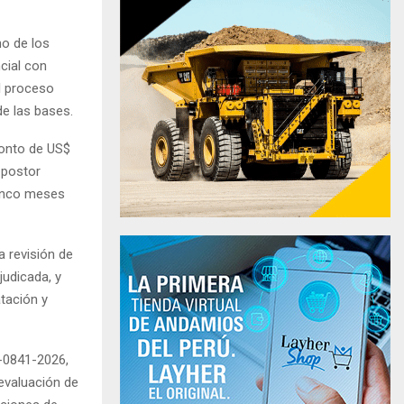
no de los
cial con
l proceso
e las bases.
monto de US$
 postor
cinco meses
 revisión de
judicada, y
tación y
-0841-2026,
evaluación de