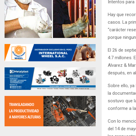
Intentos para 
Hay que recor
casos. La pri
“carácter res
porque ningun
El 26 de sept
4.7 millones. 
Alvarez & Mar
después, en ab
Sobre ello, y
la documentac
sostuvo que l
conforme a la
Con lo menci
del 14 de may