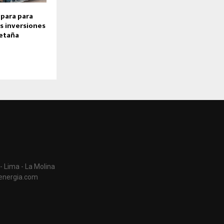
epara para
s inversiones
retaña
- Lima - La Molina
aenergia.com