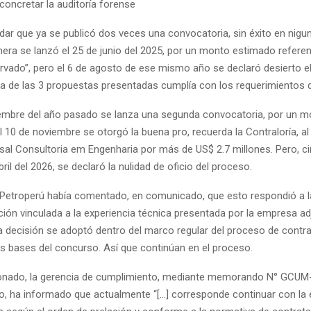
concretar la auditoría forense
dar que ya se publicó dos veces una convocatoria, sin éxito en nigu
mera se lanzó el 25 de junio del 2025, por un monto estimado referen
ervado”, pero el 6 de agosto de ese mismo año se declaró desierto e
a de las 3 propuestas presentadas cumplía con los requerimientos d
iembre del año pasado se lanza una segunda convocatoria, por un 
El 10 de noviembre se otorgó la buena pro, recuerda la Contraloría, al
sal Consultoria em Engenharia por más de US$ 2.7 millones. Pero, 
ril del 2026, se declaró la nulidad de oficio del proceso.
a Petroperú había comentado, en comunicado, que esto respondió a la
ión vinculada a la experiencia técnica presentada por la empresa ad
a decisión se adoptó dentro del marco regular del proceso de contra
s bases del concurso. Así que continúan en el proceso.
onado, la gerencia de cumplimiento, mediante memorando N° GCUM
o, ha informado que actualmente “[…] corresponde continuar con la 