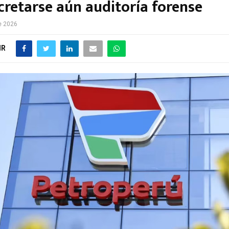
cretarse aún auditoría forense
e 2026
IR