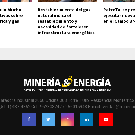
mulo Mucho
Restablecimiento del gas
PetroTal se pr
tivas sobre
natural indica el
ejecutar nueva
rica y gas
restablecimiento y
en el Campo B
necesidad de fortalecer
infraestructura energética
paradora Industrial 2060 Oficina 303 Torre 1 Urb. Residencial Monterrico 
 (51-1) 437-4362 Cel.: 962303247 / 966015948 E-mail.: ventas@mineri