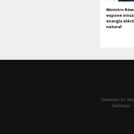
Ministro Ró
expone inicia
energía eléct
natural
Dirección: Av. Se
Teléfonos.: