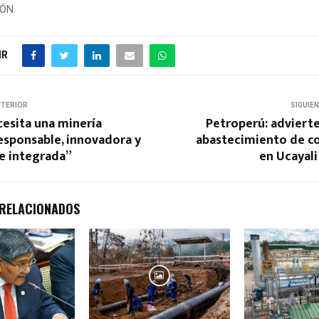
IÓN.
IR
NTERIOR
SIGUIE
cesita una minería
Petroperú: adviert
esponsable, innovadora y
abastecimiento de c
e integrada”
en Ucayal
 RELACIONADOS