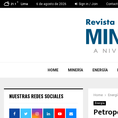
C
Lima
6 de agosto de 2026
Sign in / Join
Contact
21.1
HOME
MINERÍA
ENERGÍA
NUESTRAS REDES SOCIALES
Home
Energí
Energía
Petrope