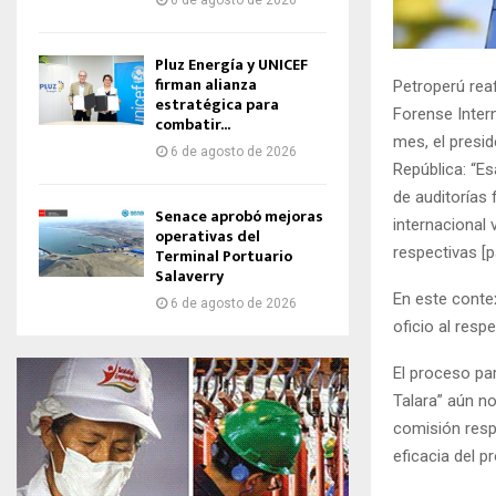
6 de agosto de 2026
Pluz Energía y UNICEF
firman alianza
Petroperú reaf
estratégica para
Forense Intern
combatir...
mes, el presid
6 de agosto de 2026
República: “E
de auditorías
Senace aprobó mejoras
internacional 
operativas del
respectivas [pa
Terminal Portuario
Salaverry
En este contex
6 de agosto de 2026
oficio al resp
El proceso par
Talara” aún n
comisión respe
eficacia del p