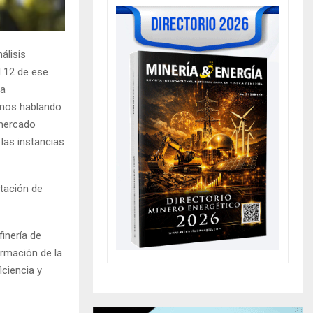
álisis
l 12 de ese
la
uimos hablando
 mercado
 las instancias
ntación de
finería de
rmación de la
iciencia y