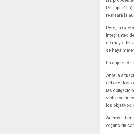
las propuesta
Petroperú”. Y
realizará la au
Pero, la Contr
integrantes de
de mayo del 2
se haya materi
En espera de 
Ante la situa
del directorio
las obligacio
y obligaciones
los objetivos,
Además, tambi
órgano de cont