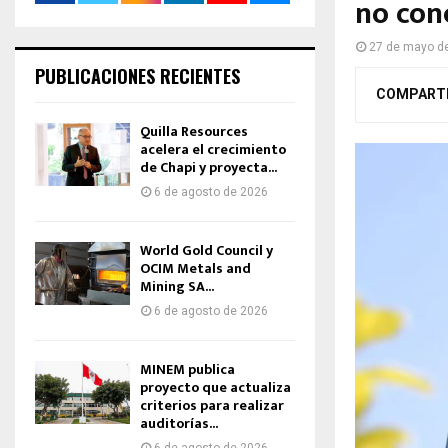
no con
27 de mayo d
PUBLICACIONES RECIENTES
COMPART
Quilla Resources
acelera el crecimiento
de Chapi y proyecta...
6 de agosto de 2026
World Gold Council y
OCIM Metals and
Mining SA...
6 de agosto de 2026
MINEM publica
proyecto que actualiza
criterios para realizar
auditorías...