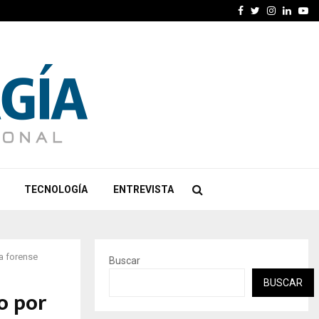
Facebook
Twitter
Instagra
Linked
Yo
TECNOLOGÍA
ENTREVISTA
ía forense
Buscar
BUSCAR
o por