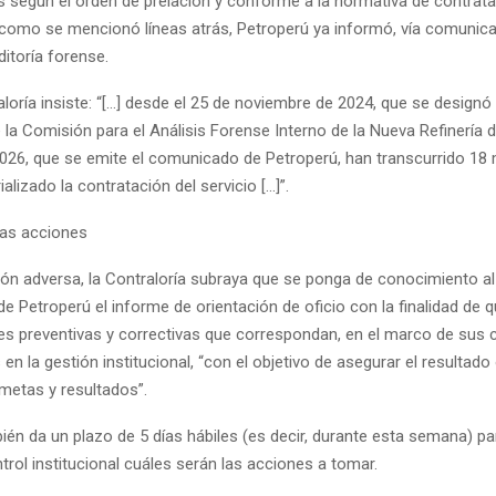
s según el orden de prelación y conforme a la normativa de contrat
, como se mencionó líneas atrás, Petroperú ya informó, vía comunic
ditoría forense.
aloría insiste: “[…] desde el 25 de noviembre de 2024, que se designó 
 la Comisión para el Análisis Forense Interno de la Nueva Refinería de
026, que se emite el comunicado de Petroperú, han transcurrido 18
alizado la contratación del servicio […]”.
las acciones
ción adversa, la Contraloría subraya que se ponga de conocimiento al
 de Petroperú el informe de orientación de oficio con la finalidad de
nes preventivas y correctivas que correspondan, en el marco de sus
 en la gestión institucional, “con el objetivo de asegurar el resultado 
 metas y resultados”.
én da un plazo de 5 días hábiles (es decir, durante esta semana) pa
rol institucional cuáles serán las acciones a tomar.