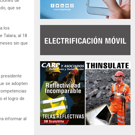
aciones de
ado, que se
a los
 Talara, al 18
 meses sin que
 presidente
 que se adopten
 competencias
o el logro de
ra informar al