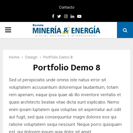
Contacto
Facebook
Twitter
Instagram
Linkedin
Youtube
PRIMARY
MENU
Home
Design
Portfolio Demo 8
Portfolio Demo 8
Sed ut perspiciatis unde omnis iste natus error sit
voluptatem accusantium doloremque laudantium, totam
rem aperiam, eaque ipsa quae ab illo inventore veritatis et
quasi architecto beatae vitae dicta sunt explicabo. Nemo
enim ipsam luptatem quia voluptas sit aspernatur aut odit
aut fugit, sed quia consequuntur magni dolores eos qui
ratione voluptatem sequi nesciunt. Neque porro quisquam
est, qui dolorem ipsum quia dolor sit amet