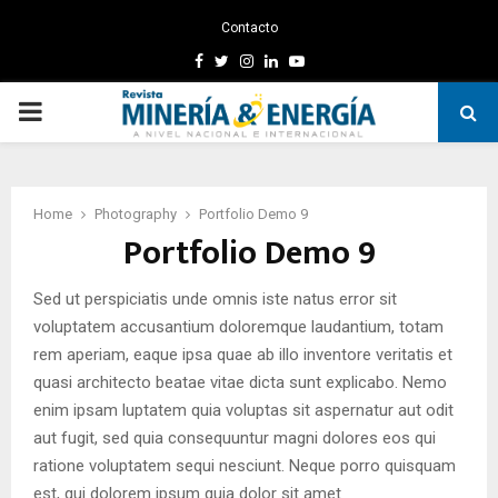
Contacto
Facebook
Twitter
Instagram
Linkedin
Youtube
PRIMARY
MENU
Home
Photography
Portfolio Demo 9
Portfolio Demo 9
Sed ut perspiciatis unde omnis iste natus error sit
voluptatem accusantium doloremque laudantium, totam
rem aperiam, eaque ipsa quae ab illo inventore veritatis et
quasi architecto beatae vitae dicta sunt explicabo. Nemo
enim ipsam luptatem quia voluptas sit aspernatur aut odit
aut fugit, sed quia consequuntur magni dolores eos qui
ratione voluptatem sequi nesciunt. Neque porro quisquam
est, qui dolorem ipsum quia dolor sit amet