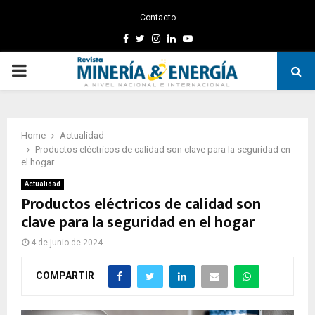
Contacto
Facebook
Twitter
Instagram
Linkedin
Youtube
PRIMARY
MENU
Home
Actualidad
Productos eléctricos de calidad son clave para la seguridad en
el hogar
Actualidad
Productos eléctricos de calidad son
clave para la seguridad en el hogar
4 de junio de 2024
COMPARTIR