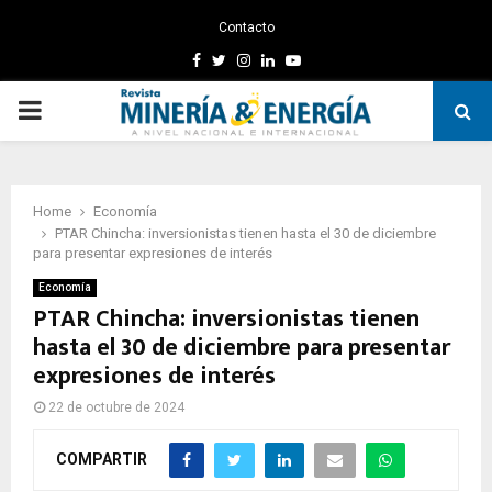
Contacto
Facebook
Twitter
Instagram
Linkedin
Youtube
PRIMARY
MENU
Home
Economía
PTAR Chincha: inversionistas tienen hasta el 30 de diciembre
para presentar expresiones de interés
Economía
PTAR Chincha: inversionistas tienen
hasta el 30 de diciembre para presentar
expresiones de interés
22 de octubre de 2024
COMPARTIR