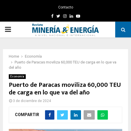
Contacto
Facebook
Twitter
Instagram
Linkedin
Youtube
PRIMARY
MENU
Home
Economía
Puerto de Paracas moviliza 60,000 TEU de carga en lo que va
del año
Economía
Puerto de Paracas moviliza 60,000 TEU
de carga en lo que va del año
3 de diciembre de 2024
COMPARTIR