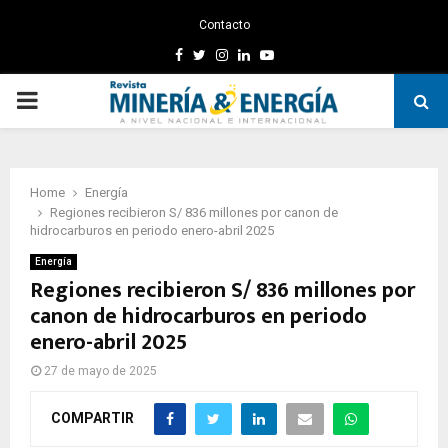
Contacto
Facebook
Twitter
Instagram
Linkedin
Youtube
PRIMARY
MENU
Home
Energía
Regiones recibieron S/ 836 millones por canon de
hidrocarburos en periodo enero-abril 2025
Energía
Regiones recibieron S/ 836 millones por
canon de hidrocarburos en periodo
enero-abril 2025
27 de mayo de 2025
COMPARTIR