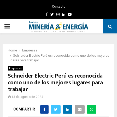
Contacto
Facebook
Twitter
Instagram
Linkedin
Youtube
PRIMARY
MENU
Home
Empresas
Schneider Electric Perú es reconocida como uno de los mejores
lugares para trabajar
Empresas
Schneider Electric Perú es reconocida
como uno de los mejores lugares para
trabajar
13 de agosto de 2024
COMPARTIR