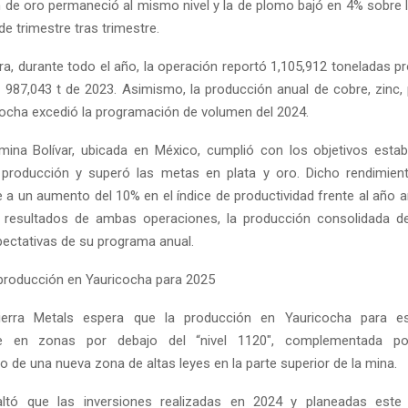
 de oro permaneció al mismo nivel y la de plomo bajó en 4% sobre 
e trimestre tras trimestre.
a, durante todo el año, la operación reportó 1,105,912 toneladas p
 987,043 t de 2023. Asimismo, la producción anual de cobre, zinc, 
cocha excedió la programación de volumen del 2024.
mina Bolívar, ubicada en México, cumplió con los objetivos esta
producción y superó las metas en plata y oro. Dicho rendimient
 a un aumento del 10% en el índice de productividad frente al año a
 resultados de ambas operaciones, la producción consolidada d
pectativas de su programa anual.
roducción en Yauricocha para 2025
ierra Metals espera que la producción en Yauricocha para e
te en zonas por debajo del “nivel 1120″, complementada po
 de una nueva zona de altas leyes en la parte superior de la mina.
ltó que las inversiones realizadas en 2024 y planeadas este