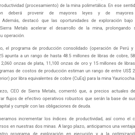
roductividad (procesamiento) de la mina polimetálica. En ese sentid
ión deberá provenir de mayores leyes y de mayores
d. Además, destacó que las oportunidades de exploración bajo 
 Sierra Metals acelerar el desarrollo de la mina, prolongando s
u operación.
do, el programa de producción consolidado (operación de Perú y 
5 apunta a un rango de hasta 48.5 millones de libras de cobre, 58
c, 2,060 onzas de plata, 11,100 onzas de oro y 15 millones de libra
ogramas de costos de producción estiman un rango de entre US$ 2.4
rior) por libra equivalentes de cobre (CuEq) para la mina Yauricocha
rezo, CEO de Sierra Metals, comentó que, a precios actuales de
ar flujos de efectivo operativos robustos que serán la base de s
apital y cumplir con las obligaciones de deuda.
peramos incrementar los índices de productividad, así como el c
rsos en nuestras dos minas. A largo plazo, anticipamos una ventaja 
stro programa de exploración en ejecución y a la optimizaci