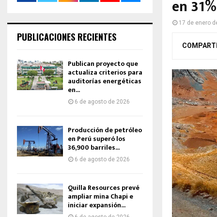
en 31% 
17 de enero d
PUBLICACIONES RECIENTES
COMPART
Publican proyecto que
actualiza criterios para
auditorías energéticas
en...
6 de agosto de 2026
Producción de petróleo
en Perú superó los
36,900 barriles...
6 de agosto de 2026
Quilla Resources prevé
ampliar mina Chapi e
iniciar expansión...