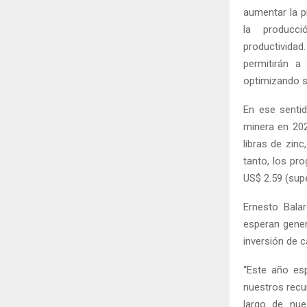
aumentar la p
la producc
productivida
permitirán a
optimizando s
En ese senti
minera en 202
libras de zin
tanto, los pr
US$ 2.59 (supe
Ernesto Bala
esperan gener
inversión de c
“Este año es
nuestros recu
largo de nue