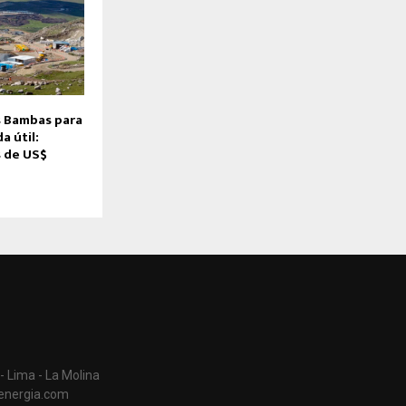
s Bambas para
a útil:
 de US$
- Lima - La Molina
aenergia.com