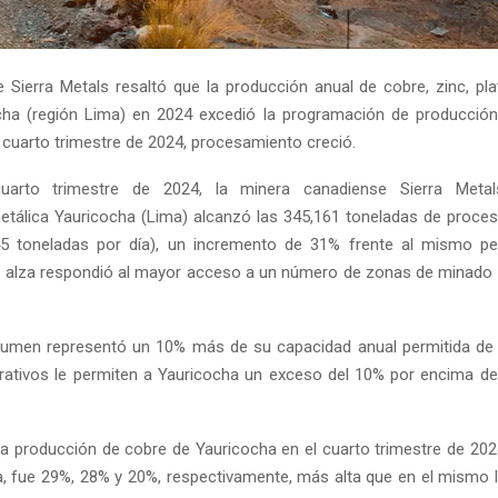
 Sierra Metals resaltó que la producción anual de cobre, zinc, pla
ha (región Lima) en 2024 excedió la programación de producción
l cuarto trimestre de 2024, procesamiento creció.
uarto trimestre de 2024, la minera canadiense Sierra Meta
etálica Yauricocha (Lima) alcanzó las 345,161 toneladas de proce
45 toneladas por día), un incremento de 31% frente al mismo pe
ha alza respondió al mayor acceso a un número de zonas de minado 
olumen representó un 10% más de su capacidad anual permitida de 
ativos le permiten a Yauricocha un exceso del 10% por encima d
 la producción de cobre de Yauricocha en el cuarto trimestre de 202
ta, fue 29%, 28% y 20%, respectivamente, más alta que en el mismo 