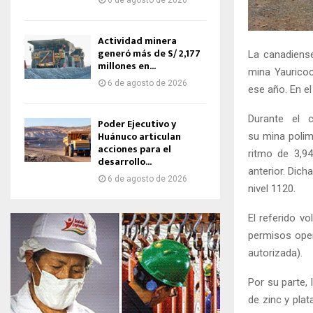
6 de agosto de 2026
Actividad minera
generó más de S/ 2,177
La canadiense
millones en...
mina Yauricoc
6 de agosto de 2026
ese año. En e
Durante el c
Poder Ejecutivo y
Huánuco articulan
su mina polim
acciones para el
ritmo de 3,9
desarrollo...
anterior. Dic
6 de agosto de 2026
nivel 1120.
El referido v
permisos oper
autorizada).
Por su parte,
de zinc y pla