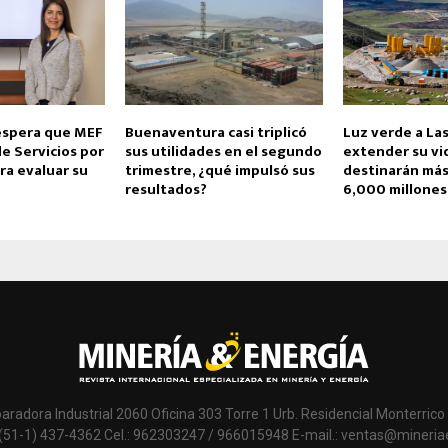
espera que MEF
Buenaventura casi triplicó
Luz verde a La
de Servicios por
sus utilidades en el segundo
extender su vid
ra evaluar su
trimestre, ¿qué impulsó sus
destinarán más
resultados?
6,000 millones
paradora Industrial 2060 Oficina 303 Torre 1 Urb. Residencial Monterrico 
 (51-1) 437-4362 Cel.: 962303247 / 966015948 E-mail.: ventas@mineri