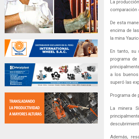
La producción
comparación d
De esta maner
encima de las
la mina Yauri
En tanto, su 
programa de 
principalmente
a los buenos
superó las ex
Programa de p
La minera S
principalmen
descubrimiento
Además, resa