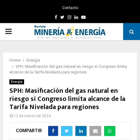
Contacto
Facebook
Twitter
Instagram
Linkedin
Youtube
PRIMARY
MENU
Home
Energía
SPH: Masificación del gas natural en riesgo si Congreso limita
alcance de la Tarifa Nivelada para regiones
Energía
SPH: Masificación del gas natural en
riesgo si Congreso limita alcance de la
Tarifa Nivelada para regiones
12 de marzo de 2024
COMPARTIR