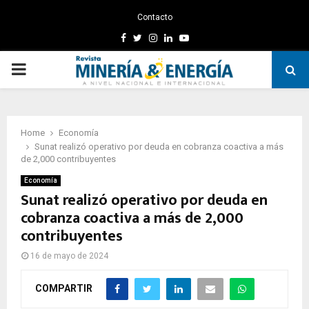
Contacto
Facebook
Twitter
Instagram
Linkedin
Youtube
PRIMARY
MENU
Home
Economía
Sunat realizó operativo por deuda en cobranza coactiva a más
de 2,000 contribuyentes
Economía
Sunat realizó operativo por deuda en
cobranza coactiva a más de 2,000
contribuyentes
16 de mayo de 2024
COMPARTIR