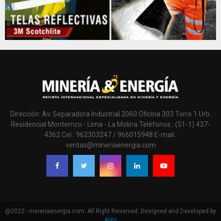
Dirección: Av. Separadora Industrial 2060 Oficina 303 Torre 1 Urb.
Residencial Monterrico - Lima - La Molina Teléfonos.: (51-1) 437-
4362 Cel.: 962303247 / 966015948 E-mail.:
ventas@mineriaenergia.com
@2022 - mineriaenergia.com. All Right Reserved. Designed and Developed by
AMV