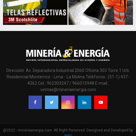
Dirección: Av. Separadora Industrial 2060 Oficina 303 Torre 1 Urb.
Residencial Monterrico - Lima - La Molina Teléfonos.: (51-1) 437-
4362 Cel.: 962303247 / 966015948 E-mail.:
ventas@mineriaenergia.com
@2022 - mineriaenergia.com. All Right Reserved. Designed and Developed by
AMV