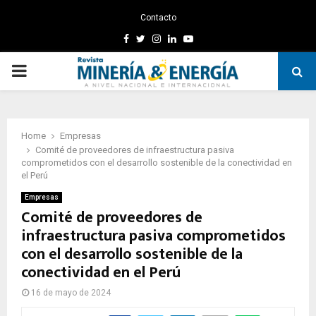
Contacto
Facebook
Twitter
Instagram
Linkedin
Youtube
PRIMARY
MENU
Home
Empresas
Comité de proveedores de infraestructura pasiva
comprometidos con el desarrollo sostenible de la conectividad en
el Perú
Empresas
Comité de proveedores de
infraestructura pasiva comprometidos
con el desarrollo sostenible de la
conectividad en el Perú
16 de mayo de 2024