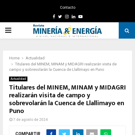
Contacto
Facebook
Twitter
Instagram
Linkedin
Youtube
PRIMARY
MENU
Home
Actualidad
Titulares del MINEM, MINAM y MIDAGRI realizarán visita de
campo y sobrevolarán la Cuenca de Llallimayo en Puno
Actualidad
Titulares del MINEM, MINAM y MIDAGRI
realizarán visita de campo y
sobrevolarán la Cuenca de Llallimayo en
Puno
7 de agosto de 2024
COMPARTIR