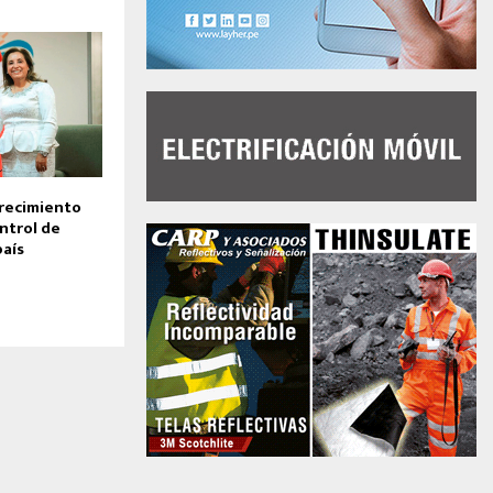
recimiento
ontrol de
país