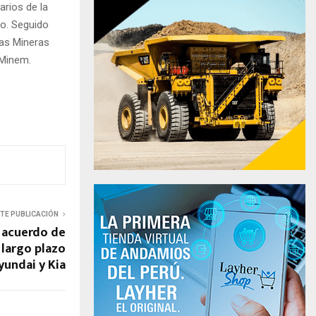
arios de la
do. Seguido
ías Mineras
 Minem.
NTE PUBLICACIÓN
 acuerdo de
 largo plazo
yundai y Kia