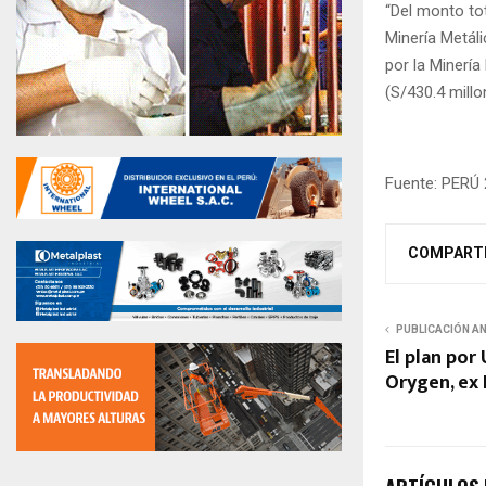
“Del monto tot
Minería Metáli
por la Minería
(S/430.4 millo
Fuente: PERÚ 
COMPART
PUBLICACIÓN A
El plan por
Orygen, ex