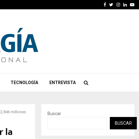
Facebook
Twitter
Instagra
Linked
Yo
TECNOLOGÍA
ENTREVISTA
/2,846 millones
Buscar
BUSCAR
r la