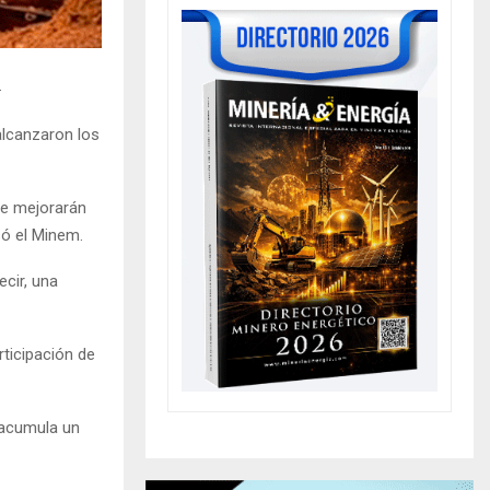
.
alcanzaron los
ue mejorarán
só el Minem.
cir, una
ticipación de
 acumula un