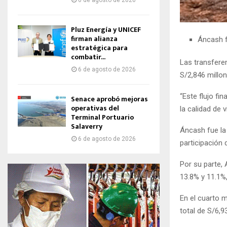
6 de agosto de 2026
Pluz Energía y UNICEF
firman alianza
Áncash f
estratégica para
combatir...
Las transferen
6 de agosto de 2026
S/2,846 millon
“Este flujo fi
Senace aprobó mejoras
operativas del
la calidad de
Terminal Portuario
Salaverry
Áncash fue la
6 de agosto de 2026
participación 
Por su parte,
13.8% y 11.1%
En el cuarto 
total de S/6,9