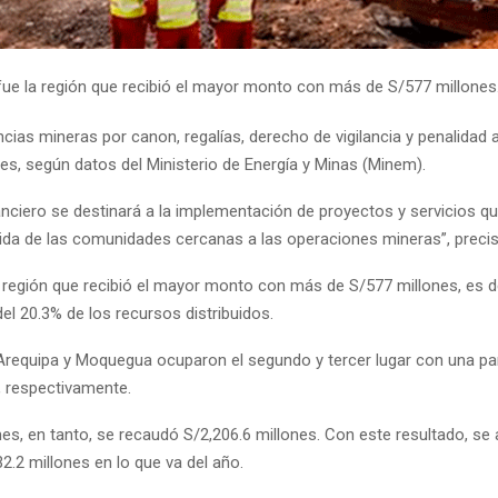
ue la región que recibió el mayor monto con más de S/577 millones
cias mineras por canon, regalías, derecho de vigilancia y penalidad 
es, según datos del Ministerio de Energía y Minas (Minem).
nanciero se destinará a la implementación de proyectos y servicios q
 vida de las comunidades cercanas a las operaciones mineras”, preci
 región que recibió el mayor monto con más de S/577 millones, es de
del 20.3% de los recursos distribuidos.
 Arequipa y Moquegua ocuparon el segundo y tercer lugar con una par
, respectivamente.
mes, en tanto, se recaudó S/2,206.6 millones. Con este resultado, se
32.2 millones en lo que va del año.