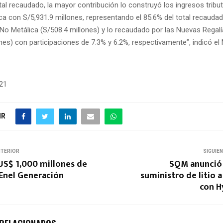
al recaudado, la mayor contribución lo construyó los ingresos tribut
ca con S/5,931.9 millones, representando el 85.6% del total recauda
 No Metálica (S/508.4 millones) y lo recaudado por las Nuevas Regal
nes) con participaciones de 7.3% y 6.2%, respectivamente”, indicó el
21
IR
NTERIOR
SIGUIE
 US$ 1,000 millones de
SQM anunció
 Enel Generación
suministro de litio a
con H