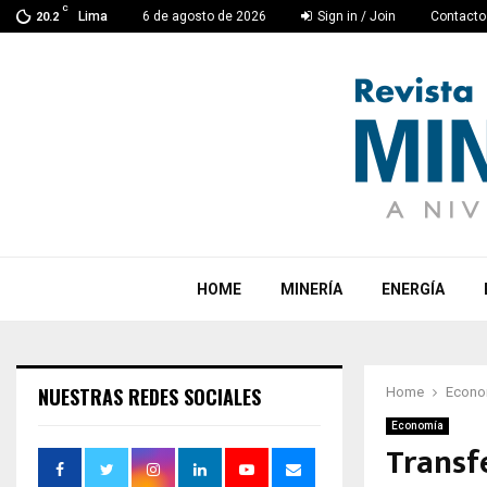
C
Lima
6 de agosto de 2026
Sign in / Join
Contacto
20.2
HOME
MINERÍA
ENERGÍA
NUESTRAS REDES SOCIALES
Home
Econo
Economía
Transf