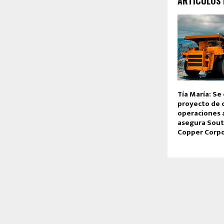
ARTÍCULOS
Tía María: Se
proyecto de c
operaciones 
asegura Sout
Copper Corpo