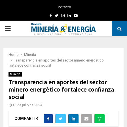
Contacto
Facebook
Twitter
Instagram
Linkedin
Youtube
PRIMARY
MENU
Home
Minería
Transparencia en aportes del sector minero energético
fortalece confianza social
Minería
Transparencia en aportes del sector
minero energético fortalece confianza
social
18 de julio de 2024
COMPARTIR