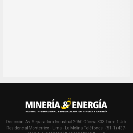
Dirección: Av. Separadora Industrial 2060 Oficina 303 Torre 1 Urb.
Residencial Monterrico - Lima - La Molina Teléfonos.: (51-1) 437-