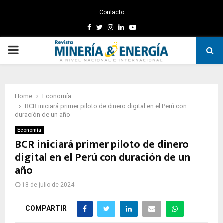
Contacto
Facebook
Twitter
Instagram
Linkedin
Youtube
PRIMARY
MENU
Home
Economía
BCR iniciará primer piloto de dinero digital en el Perú con
duración de un año
Economía
BCR iniciará primer piloto de dinero
digital en el Perú con duración de un
año
18 de julio de 2024
COMPARTIR