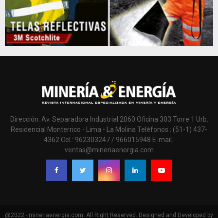
Dirección: Av. Separadora Industrial 2060 Oficina 303 Torre 1 Urb.
Residencial Monterrico - Lima - La Molina Teléfonos.: (51-1) 437-
4362 Cel.: 962303247 / 966015948 E-mail.:
ventas@mineriaenergia.com
@2022 - mineriaenergia.com. All Right Reserved. Designed and Developed by