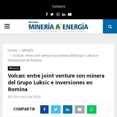
Contacto
Facebook
Twitter
Instagram
Linkedin
Youtube
PRIMARY
MENU
Home
Minería
Volcan: entre joint venture con minera del Grupo Luksic e
inversiones en Romina
Minería
Volcan: entre joint venture con minera
del Grupo Luksic e inversiones en
Romina
5 de marzo de 2024
COMPARTIR