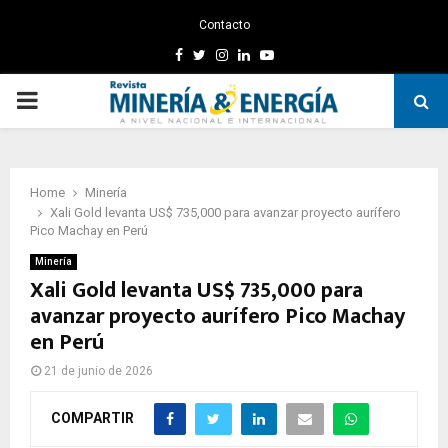
Contacto
Facebook
Twitter
Instagram
Linkedin
Youtube
PRIMARY
MENU
Home
Minería
Xali Gold levanta US$ 735,000 para avanzar proyecto aurífero
Pico Machay en Perú
Minería
Xali Gold levanta US$ 735,000 para
avanzar proyecto aurífero Pico Machay
en Perú
21 de junio de 2026
COMPARTIR