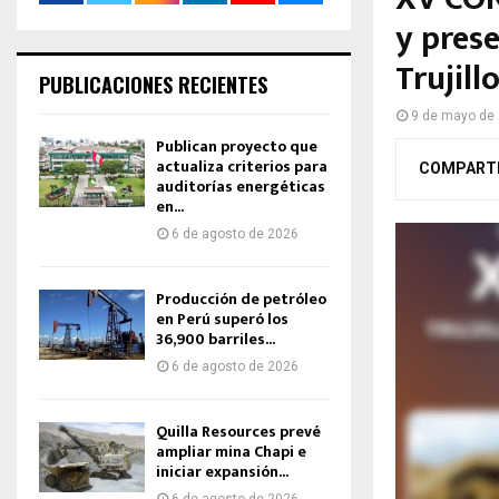
y prese
Trujill
PUBLICACIONES RECIENTES
9 de mayo de
Publican proyecto que
actualiza criterios para
COMPART
auditorías energéticas
en...
6 de agosto de 2026
Producción de petróleo
en Perú superó los
36,900 barriles...
6 de agosto de 2026
Quilla Resources prevé
ampliar mina Chapi e
iniciar expansión...