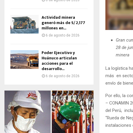
6 de agosto de 2026
Actividad minera
generó más de S/ 2,177
millones en...
6 de agosto de 2026
Gran cum
28 de ju
Poder Ejecutivo y
minera
Huánuco articulan
acciones para el
desarrollo...
La logística 
más en sector
6 de agosto de 2026
envío de bien
Por ello, la c
– CONAMIN 202
del Perú, incl
“Rueda de Nego
instalaciones 