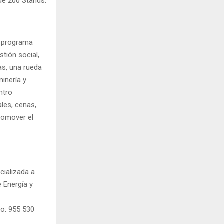
 de 200 Stands.
l programa
tión social,
as, una rueda
minería y
ntro
les, cenas,
romover el
cializada a
e Energía y
eo: 955 530