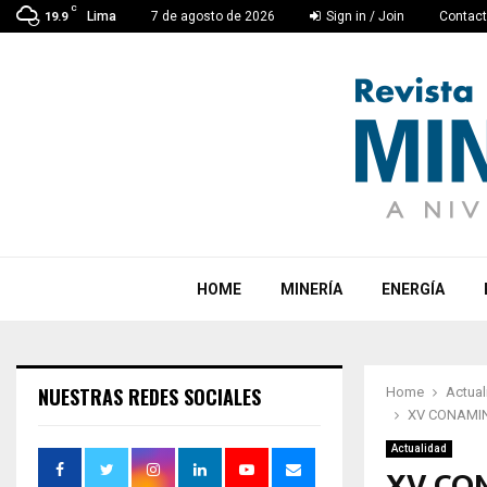
C
Lima
7 de agosto de 2026
Sign in / Join
Contac
19.9
HOME
MINERÍA
ENERGÍA
NUESTRAS REDES SOCIALES
Home
Actual
XV CONAMIN 2
Actualidad
XV CON