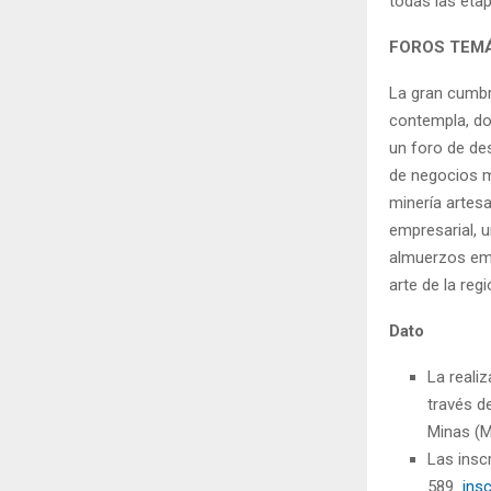
todas las etap
FOROS TEMÁ
La gran cumbr
contempla, do
un foro de de
de negocios mi
minería artes
empresarial, 
almuerzos emp
arte de la regi
Dato
La reali
través d
Minas (
Las insc
589
ins