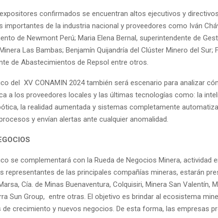
 expositores confirmados se encuentran altos ejecutivos y directivos
importantes de la industria nacional y proveedores como Iván Chá
ento de Newmont Perú; Maria Elena Bernal, superintendente de Gest
Minera Las Bambas; Benjamín Quijandría del Clúster Minero del Sur; 
ente de Abastecimientos de Repsol entre otros.
tico del XV CONAMIN 2024 también será escenario para analizar cómo
ca a los proveedores locales y las últimas tecnologías como: la intel
a robótica, la realidad aumentada y sistemas completamente automati
 procesos y envían alertas ante cualquier anomalidad.
EGOCIOS
tico se complementará con la Rueda de Negocios Minera, actividad e
los representantes de las principales compañías mineras, estarán pre
arsa, Cía. de Minas Buenaventura, Colquisiri, Minera San Valentín, M
ra Sun Group, entre otras. El objetivo es brindar al ecosistema min
 de crecimiento y nuevos negocios. De esta forma, las empresas p