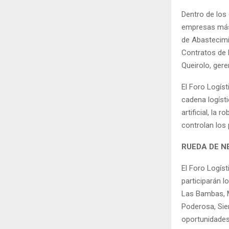
Dentro de los
empresas más 
de Abastecimi
Contratos de 
Queirolo, ger
El Foro Logís
cadena logísti
artificial, l
controlan los
RUEDA DE N
El Foro Logís
participarán 
Las Bambas, M
Poderosa, Sier
oportunidades