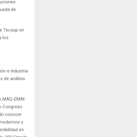
luciones
queda de
de Tecsup en
a los
ón e industria
 de análisis
.
 en MAQ-EMIN
to Congreso
rán conocer
 modernos y
enibilidad en