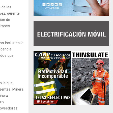
 de las
vez, gerente
ión de
Franco
 incluir en la
igencia
zados que
n la que
sentes: Minera
inera
ero
roveedoras