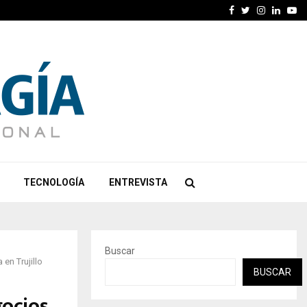
Facebook
Twitter
Instagra
Linked
Yo
TECNOLOGÍA
ENTREVISTA
Buscar
en Trujillo
BUSCAR
ocios