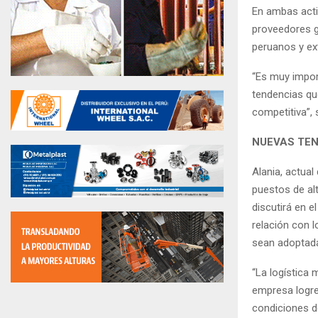
En ambas acti
proveedores g
peruanos y ex
“Es muy impor
tendencias que
competitiva”, 
NUEVAS TE
Alania, actua
puestos de alt
discutirá en 
relación con l
sean adoptada
“La logística 
empresa logre
condiciones de