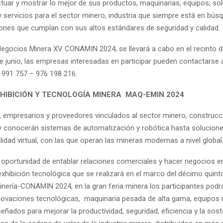
ctuar y mostrar lo mejor de sus productos, maquinarias, equipos, so
y servicios para el sector minero, industria que siempre está en bús
ones que cumplan con sus altos estándares de seguridad y calidad.
egocios Minera XV CONAMIN 2024, se llevará a cabo en el recinto 
5 de junio, las empresas interesadas en participar pueden contactarse 
 991 757 – 976 198 216.
XHIBICIÓN Y TECNOLOGÍA MINERA MAQ-EMIN 2024
s, empresarios y proveedores vinculados al sector minero, construcci
y conocerán sistemas de automatización y robótica hasta soluciones
lidad virtual, con las que operan las mineras modernas a nivel global
 oportunidad de entablar relaciones comerciales y hacer negocios
 exhibición tecnológica que se realizará en el marco del décimo quin
inería-CONAMIN 2024, en la gran feria minera los participantes pod
nnovaciones tecnológicas, maquinaria pesada de alta gama, equipos
eñados para mejorar la productividad, seguridad, eficiencia y la sost