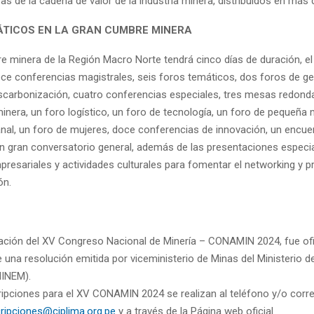
as de la cadena de valor de la industria minera, distribuidos en más
TICOS EN LA GRAN CUMBRE MINERA
e minera de la Región Macro Norte tendrá cinco días de duración, e
ce conferencias magistrales, seis foros temáticos, dos foros de ges
scarbonización, cuatro conferencias especiales, tres mesas redond
nera, un foro logístico, un foro de tecnología, un foro de pequeña 
anal, un foro de mujeres, doce conferencias de innovación, un encue
un gran conversatorio general, además de las presentaciones especia
resariales y actividades culturales para fomentar el networking y p
ón.
zación del XV Congreso Nacional de Minería – CONAMIN 2024, fue ofi
e una resolución emitida por viceministerio de Minas del Ministerio d
MINEM).
ripciones para el XV CONAMIN 2024 se realizan al teléfono y/o corr
cripciones@ciplima.org.pe
y a través de la Página web oficial