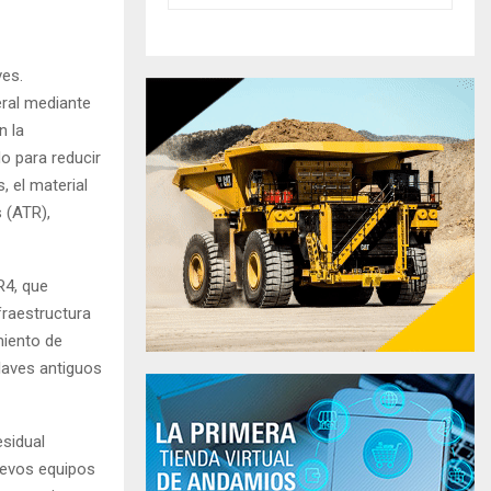
ves.
eral mediante
n la
o para reducir
, el material
 (ATR),
R4, que
fraestructura
miento de
laves antiguos
sidual
nuevos equipos