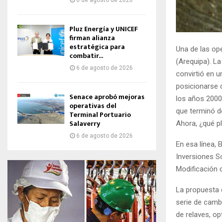
6 de agosto de 2026
Pluz Energía y UNICEF
firman alianza
estratégica para
Una de las o
combatir...
(Arequipa). La
6 de agosto de 2026
convirtió en u
posicionarse 
Senace aprobó mejoras
los años 2000
operativas del
que terminó d
Terminal Portuario
Salaverry
Ahora, ¿qué p
6 de agosto de 2026
En esa línea, 
Inversiones S
Modificación 
La propuesta 
serie de camb
de relaves, op