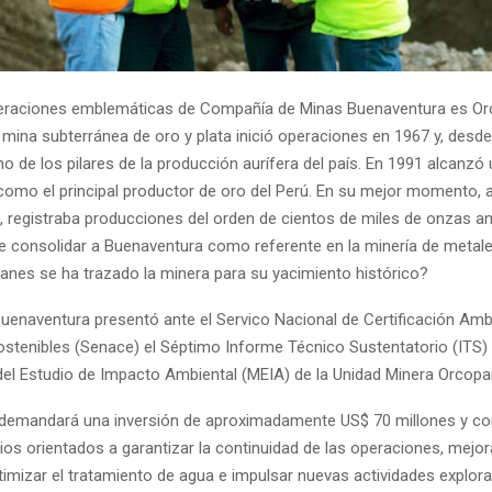
peraciones emblemáticas de Compañía de Minas Buenaventura es 
 mina subterránea de oro y plata inició operaciones en 1967 y, desd
no de los pilares de la producción aurífera del país. En 1991 alcanzó u
como el principal productor de oro del Perú. En su mejor momento,
, registraba producciones del orden de cientos de miles de onzas anu
e consolidar a Buenaventura como referente en la minería de metale
lanes se ha trazado la minera para su yacimiento histórico?
Buenaventura presentó ante el Servico Nacional de Certificación Ambi
ostenibles (Senace) el Séptimo Informe Técnico Sustentatorio (ITS) 
del Estudio de Impacto Ambiental (MEIA) de la Unidad Minera Orcop
demandará una inversión de aproximadamente US$ 70 millones y c
ios orientados a garantizar la continuidad de las operaciones, mejor
timizar el tratamiento de agua e impulsar nuevas actividades explora