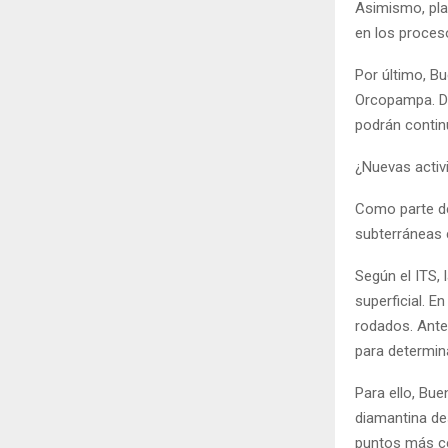
Asimismo, plan
en los proces
Por último, B
Orcopampa. De
podrán contin
¿Nuevas activ
Como parte de
subterráneas 
Según el ITS, 
superficial. 
rodados. Ante 
para determina
Para ello, Bu
diamantina de
puntos más ce