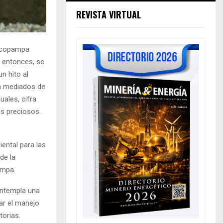
REVISTA VIRTUAL
Orcopampa
e entonces, se
n hito al
 a mediados de
ales, cifra
s preciosos.
ental para las
de la
ampa.
ontempla una
ar el manejo
torias.