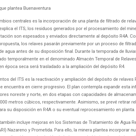
que plantea Buenaventura
bios centrales es la incorporación de una planta de filtrado de rela
explica el ITS, los residuos generados por el procesamiento del min
flotación son espesados y enviados directamente al depósito R4A. Co
propuesta, los relaves pasarán previamente por un proceso de filtrad
e agua antes de su disposición final. Durante la temporada de lluvias
ado temporalmente en el denominado Almacén Temporal de Relaves
en época seca será trasladado a la ampliación del depósito R4.
ntos del ITS es la reactivación y ampliación del depósito de relaves 
 encuentra en cierre progresivo. El plan contempla expandir esta in
tores noreste y norte, en dos etapas con capacidades de almacena
,000 metros cúbicos, respectivamente. Asimismo, se prevé retirar re
ra su disposición en R4A o su eventual reprocesamiento en planta.
también incluye mejoras en los Sistemas de Tratamiento de Agua Re
ARI) Nazareno y Prometida. Para ello, la minera plantea incorporar 