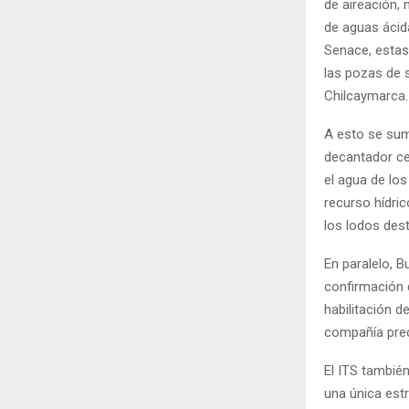
de aireación, 
de aguas ácid
Senace, estas
las pozas de 
Chilcaymarca.
A esto se sum
decantador ce
el agua de los
recurso hídri
los lodos dest
En paralelo, 
confirmación 
habilitación 
compañía preci
El ITS tambié
una única est