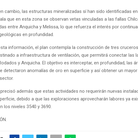
n cambio, las estructuras mineralizadas sí han sido identificadas en 
la que en esta zona se observan vetas vinculadas a las fallas Chil
das entre Anquicha y Melissa, lo que refuerza el interés por continua
geológicas en profundidad.
sta información, el plan contempla la construcción de tres cruceros 
tinado a infraestructura de ventilación, que permitirá conectar las 
odados y Anquicha. El objetivo es interceptar, en profundidad, las 
e detectaron anomalías de oro en superficie y así obtener un mayo
sector.
precisó además que estas actividades no requerirán nuevas instala
perficie, debido a que las exploraciones aprovecharán labores ya ex
en los niveles 3540 y 3690.
IÓN.