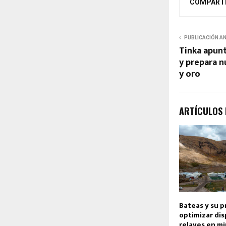
COMPART
PUBLICACIÓN A
Tinka apunt
y prepara n
y oro
ARTÍCULOS
Bateas y su 
optimizar dis
relaves en m