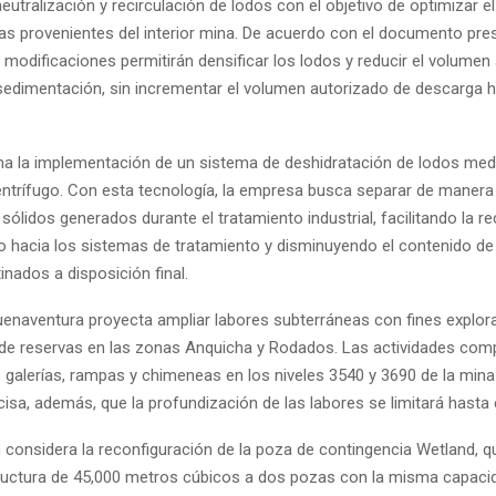
neutralización y recirculación de lodos con el objetivo de optimizar e
as provenientes del interior mina. De acuerdo con el documento pre
 modificaciones permitirán densificar los lodos y reducir el volume
sedimentación, sin incrementar el volumen autorizado de descarga ha
a la implementación de un sistema de deshidratación de lodos med
ntrífugo. Con esta tecnología, la empresa busca separar de manera
 sólidos generados durante el tratamiento industrial, facilitando la re
co hacia los sistemas de tratamiento y disminuyendo el contenido 
inados a disposición final.
Buenaventura proyecta ampliar labores subterráneas con fines explora
de reservas en las zonas Anquicha y Rodados. Las actividades com
de galerías, rampas y chimeneas en los niveles 3540 y 3690 de la min
sa, además, que la profundización de las labores se limitará hasta e
n considera la reconfiguración de la poza de contingencia Wetland, 
ructura de 45,000 metros cúbicos a dos pozas con la misma capacid