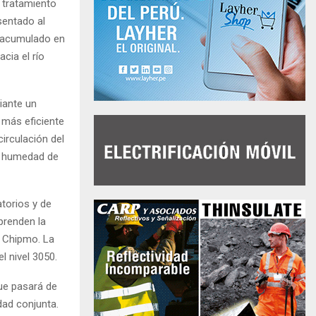
l tratamiento
sentado al
n acumulado en
cia el río
iante un
 más eficiente
circulación del
de humedad de
torios y de
prenden la
a Chipmo. La
l nivel 3050.
que pasará de
ad conjunta.