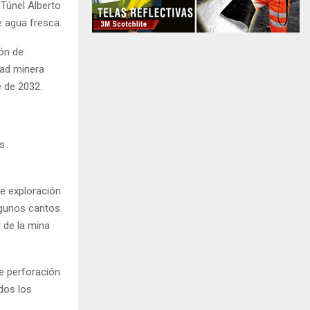
 Túnel Alberto
e agua fresca.
ón de
dad minera
 de 2032.
es
de exploración
algunos cantos
 de la mina
e perforación
dos los