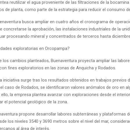
tea reutilizar el agua proveniente de las filtraciones de la bocamina
os de planta, como parte de la estrategia para reducir el consumo d
uenaventura busca ampliar en cuatro años el cronograma de operaci
 concretarse la aprobación, las instalaciones industriales de la uni
uar procesando mineral y concentrados de terceros hasta diciembre
idades exploratorias en Orcopampa?
 los cambios planteados, Buenaventura proyecta ampliar las labor
con fines exploratorios en las zonas de Anquicha y Rodados.
la iniciativa surge tras los resultados obtenidos en trabajos previos 
En el caso de Rodados, se identificaron valores anómalos de oro en 
ello, la empresa plantea avanzar con exploraciones desde el interior
r el potencial geológico de la zona.
enaventura propone desarrollar labores subterráneas y plataformas d
sde los niveles 3540 y 3690 metros sobre el nivel del mar, considera
rcanos al área de interés.