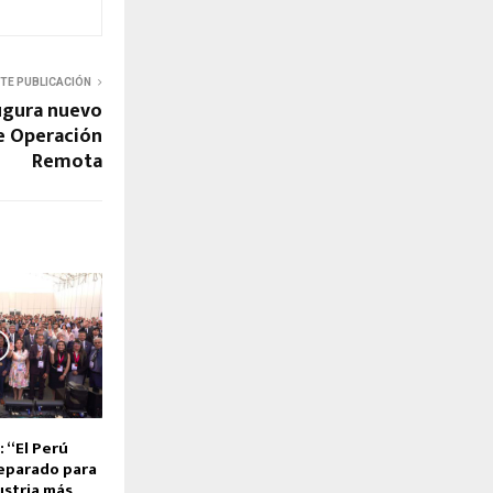
NTE PUBLICACIÓN
ugura nuevo
e Operación
Remota
 “El Perú
eparado para
ustria más