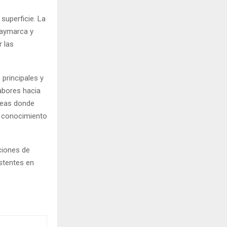
superficie. La
caymarca y
r las
principales y
labores hacia
áreas donde
r conocimiento
ciones de
istentes en