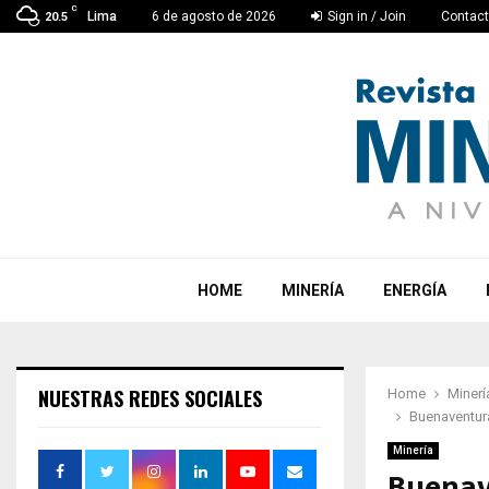
C
Lima
6 de agosto de 2026
Sign in / Join
Contac
20.5
HOME
MINERÍA
ENERGÍA
NUESTRAS REDES SOCIALES
Home
Minerí
Buenaventur
Minería
Buenav