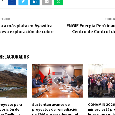
IR
NTERIOR
SIGUIE
a a más plata en Ayawilca
ENGIE Energía Perú ina
ueva exploración de cobre
Centro de Control d
 RELACIONADOS
proyecto para
Sustentan avance de
CONAMIN 2026:
posición de
proyectos de remediación
minero está pr
ina Caylloma
de PAM encargados por el
liderar una ind