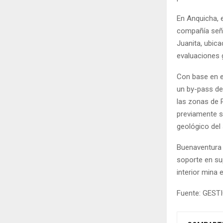
En Anquicha, e
compañía seña
Juanita, ubica
evaluaciones 
Con base en e
un by-pass des
las zonas de R
previamente s
geológico del 
Buenaventura 
soporte en su
interior mina 
Fuente: GEST