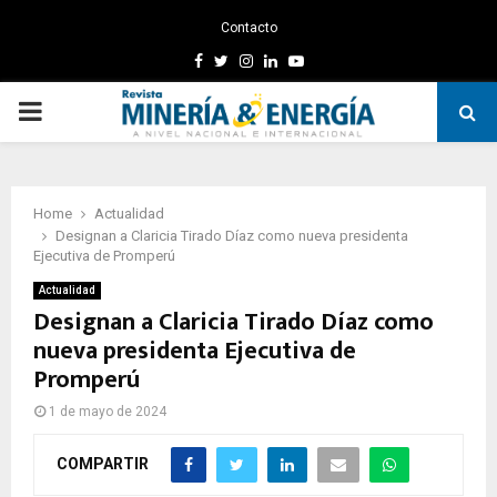
Contacto
Facebook
Twitter
Instagram
Linkedin
Youtube
PRIMARY
MENU
Home
Actualidad
Designan a Claricia Tirado Díaz como nueva presidenta
Ejecutiva de Promperú
Actualidad
Designan a Claricia Tirado Díaz como
nueva presidenta Ejecutiva de
Promperú
1 de mayo de 2024
COMPARTIR