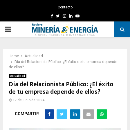
Contacto
Facebook
Twitter
Instagram
Linkedin
Youtube
PRIMARY
MENU
Home
Actualidad
Día del Relacionista Público: ¿El éxito de tu empresa depende
de ellos?
Actualidad
Día del Relacionista Público: ¿El éxito
de tu empresa depende de ellos?
17 de junio de 2024
COMPARTIR