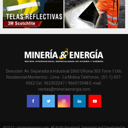
Dirección: Av. Separadora Industrial 2060 Oficina 303 Torre 1 Urb.
Residencial Monterrico - Lima - La Molina Teléfonos.: (51-1) 437-
4362 Cel.: 962303247 / 966015948 E-mail.:
ventas@mineriaenergia.com
@2022 - mineriaenergia.com. All Right Reserved. Designed and Developed by