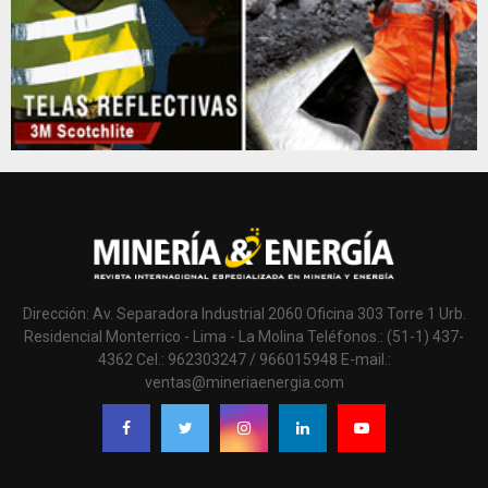
Dirección: Av. Separadora Industrial 2060 Oficina 303 Torre 1 Urb.
Residencial Monterrico - Lima - La Molina Teléfonos.: (51-1) 437-
4362 Cel.: 962303247 / 966015948 E-mail.:
ventas@mineriaenergia.com