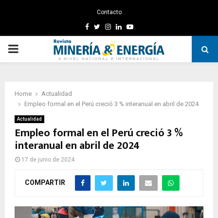
Contacto
Facebook
Twitter
Instagram
Linkedin
Youtube
PRIMARY
MENU
Home
Actualidad
Empleo formal en el Perú creció 3 % interanual en abril de 2024
Actualidad
Empleo formal en el Perú creció 3 %
interanual en abril de 2024
17 de junio de 2024
COMPARTIR