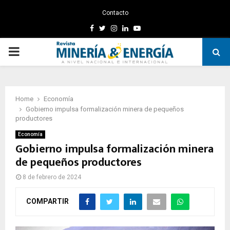
Contacto
Facebook
Twitter
Instagram
Linkedin
Youtube
PRIMARY
MENU
Home
Economía
Gobierno impulsa formalización minera de pequeños
productores
Economía
Gobierno impulsa formalización minera
de pequeños productores
8 de febrero de 2024
COMPARTIR