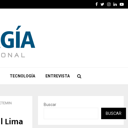
Facebook
Twitter
Instagra
Linked
Yo
TECNOLOGÍA
ENTREVISTA
CETEMIN
Buscar
BUSCAR
al Lima