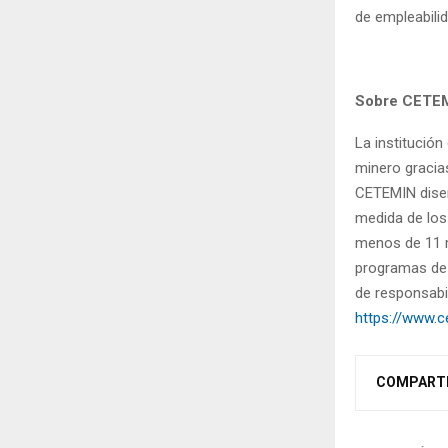
de empleabili
Sobre CETE
La institució
minero gracia
CETEMIN diseñ
medida de los
menos de 11 m
programas de 
de responsabi
https://www.
COMPART