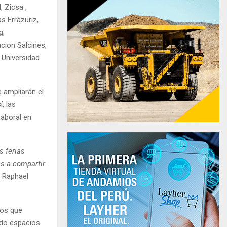
 Zicsa ,
s Errázuriz,
g,
cion Salcines,
 Universidad
 ampliarán el
, las
Laboral en
s ferias
s a compartir
a Raphael
ios que
ndo espacios