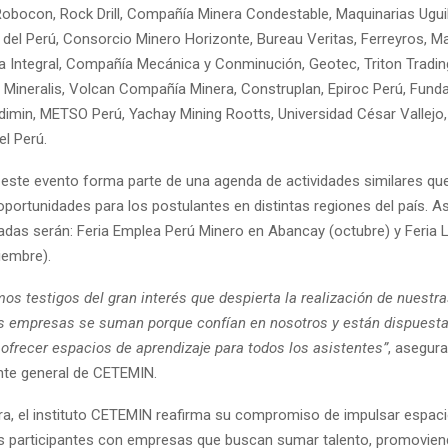
Robocon, Rock Drill, Compañía Minera Condestable, Maquinarias Uguil,
del Perú, Consorcio Minero Horizonte, Bureau Veritas, Ferreyros, Ma
a Integral, Compañía Mecánica y Conminución, Geotec, Triton Tradin
 Mineralis, Volcan Compañía Minera, Construplan, Epiroc Perú, Funda
dimin, METSO Perú, Yachay Mining Rootts, Universidad César Vallejo,
el Perú.
, este evento forma parte de una agenda de actividades similares que
oportunidades para los postulantes en distintas regiones del país. Así
adas serán: Feria Emplea Perú Minero en Abancay (octubre) y Feria 
iembre).
s testigos del gran interés que despierta la realización de nuestra
s empresas se suman porque confían en nosotros y están dispuesta
 ofrecer espacios de aprendizaje para todos los asistentes”
, asegur
nte general de CETEMIN.
a, el instituto CETEMIN reafirma su compromiso de impulsar espac
s participantes con empresas que buscan sumar talento, promovie