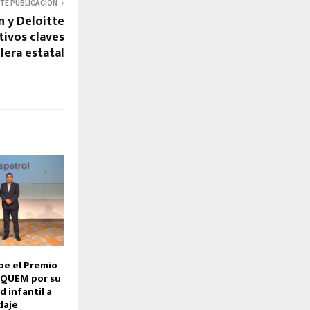
NTE PUBLICACIÓN
n y Deloitte
tivos claves
lera estatal
be el Premio
IQUEM por su
d infantil a
laje