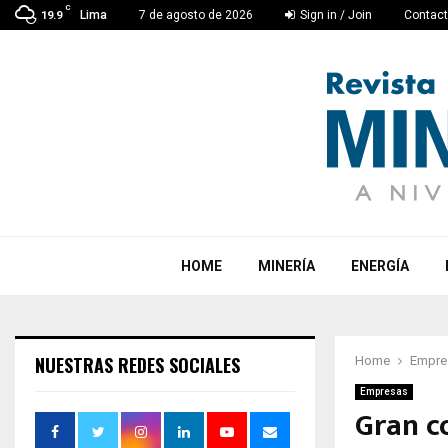
C
Lima
7 de agosto de 2026
Sign in / Join
Contac
19.9
HOME
MINERÍA
ENERGÍA
NUESTRAS REDES SOCIALES
Home
Empre
Empresas
Gran co