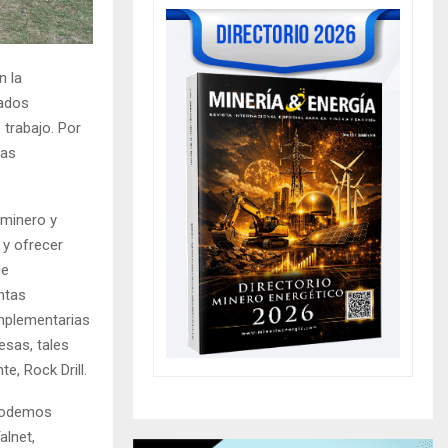
n la
sados
trabajo. Por
las
 minero y
 y ofrecer
de
ntas
mplementarias
esas, tales
, Rock Drill.
odemos
alnet,