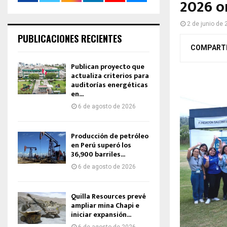
2026 o
2 de junio de
PUBLICACIONES RECIENTES
COMPART
Publican proyecto que
actualiza criterios para
auditorías energéticas
en...
6 de agosto de 2026
Producción de petróleo
en Perú superó los
36,900 barriles...
6 de agosto de 2026
Quilla Resources prevé
ampliar mina Chapi e
iniciar expansión...