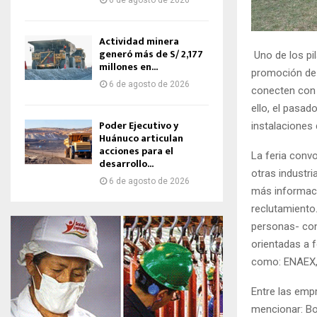
6 de agosto de 2026
Actividad minera
generó más de S/ 2,177
Uno de los pi
millones en...
promoción de 
6 de agosto de 2026
conecten con 
ello, el pasad
Poder Ejecutivo y
instalaciones
Huánuco articulan
acciones para el
La feria conv
desarrollo...
otras industri
6 de agosto de 2026
más informaci
reclutamiento
personas- con
orientadas a f
como: ENAEX, 
Entre las empr
mencionar: Bo