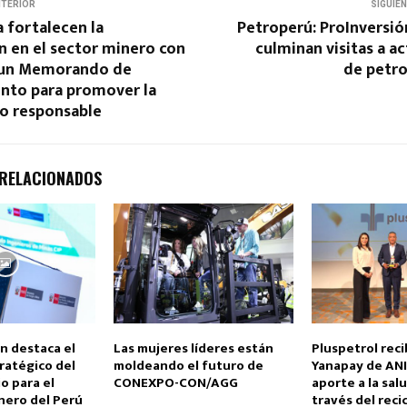
NTERIOR
SIGUIE
a fortalecen la
Petroperú: ProInversió
n en el sector minero con
culminan visitas a ac
e un Memorando de
de petro
nto para promover la
o responsable
 RELACIONADOS
n destaca el
Las mujeres líderes están
Pluspetrol reci
ratégico del
moldeando el futuro de
Yanapay de AN
io para el
CONEXPO-CON/AGG
aporte a la salu
nero del Perú
través del recic