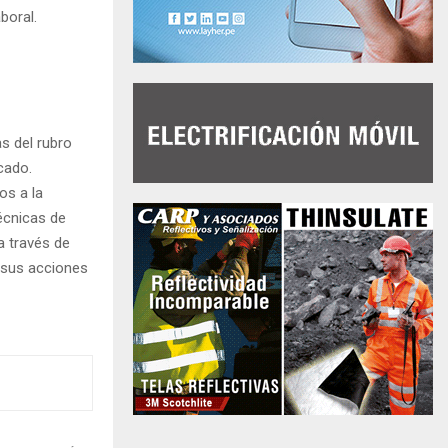
boral.
s del rubro
cado.
os a la
écnicas de
a través de
 sus acciones