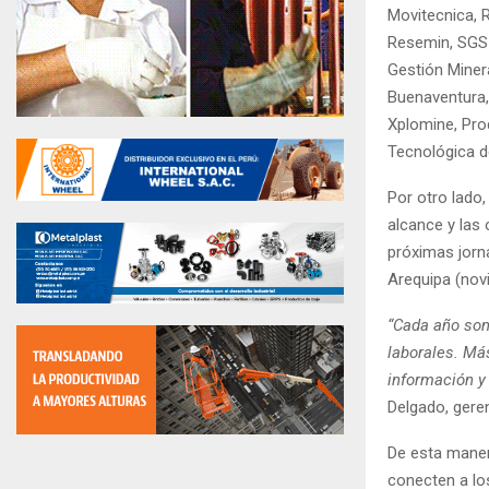
Movitecnica, 
Resemin, SGS 
Gestión Miner
Buenaventura,
Xplomine, Pro
Tecnológica d
Por otro lado
alcance y las 
próximas jorn
Arequipa (nov
“Cada año somo
laborales. Má
información y
Delgado, gere
De esta maner
conecten a lo