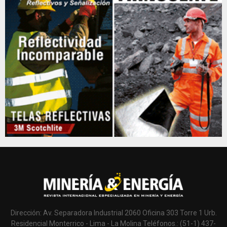
Dirección: Av. Separadora Industrial 2060 Oficina 303 Torre 1 Urb.
Residencial Monterrico - Lima - La Molina Teléfonos.: (51-1) 437-