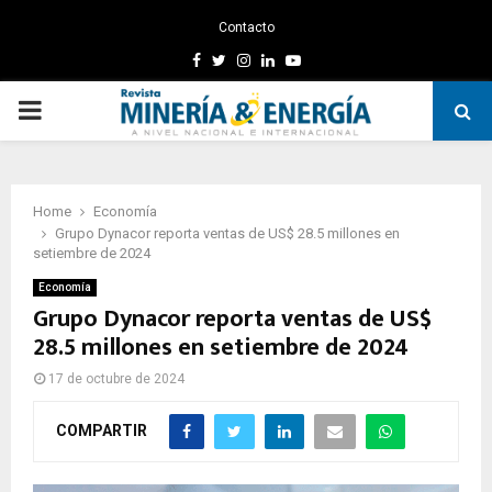
Contacto
Facebook
Twitter
Instagram
Linkedin
Youtube
PRIMARY
MENU
Home
Economía
Grupo Dynacor reporta ventas de US$ 28.5 millones en
setiembre de 2024
Economía
Grupo Dynacor reporta ventas de US$
28.5 millones en setiembre de 2024
17 de octubre de 2024
COMPARTIR