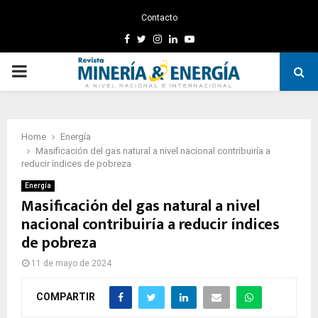
Contacto
Facebook
Twitter
Instagram
Linkedin
Youtube
PRIMARY
MENU
Home
Energía
Masificación del gas natural a nivel nacional contribuiría a
reducir índices de pobreza
Energía
Masificación del gas natural a nivel
nacional contribuiría a reducir índices
de pobreza
11 de mayo de 2024
COMPARTIR