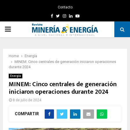
Contacto
Facebook
Twitter
Instagram
Linkedin
Youtube
PRIMARY
MENU
Home
Energía
MINEM: Cinco centrales de generación iniciaron operaciones
durante 2024
Energía
MINEM: Cinco centrales de generación
iniciaron operaciones durante 2024
8 de julio de 2024
COMPARTIR