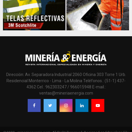
Dirección: Av. Separadora Industrial 2060 Oficina 303 Torre 1 Urb.
Residencial Monterrico - Lima - La Molina Teléfonos.: (51-1) 437-
4362 Cel.: 962303247 / 966015948 E-mail.:
ventas@mineriaenergia.com