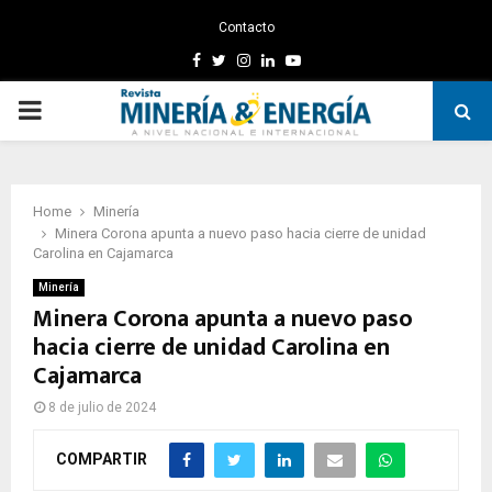
Contacto
Facebook
Twitter
Instagram
Linkedin
Youtube
PRIMARY
MENU
Home
Minería
Minera Corona apunta a nuevo paso hacia cierre de unidad
Carolina en Cajamarca
Minería
Minera Corona apunta a nuevo paso
hacia cierre de unidad Carolina en
Cajamarca
8 de julio de 2024
COMPARTIR