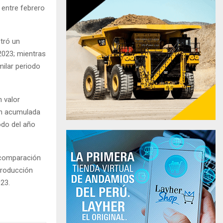
 entre febrero
stró un
2023; mientras
milar periodo
 valor
ión acumulada
odo del año
 comparación
 producción
23.