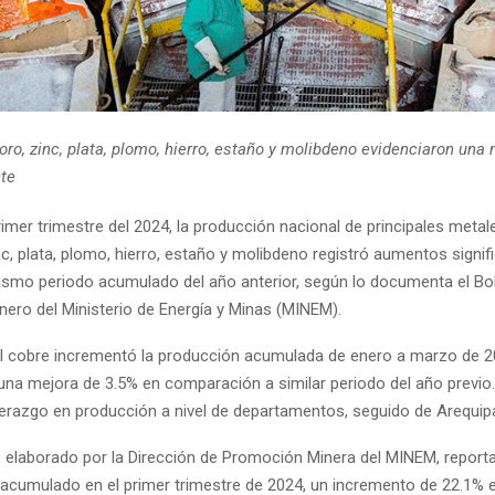
oro, zinc, plata, plomo, hierro, estaño y molibdeno evidenciaron una
te
primer trimestre del 2024, la producción nacional de principales meta
nc, plata, plomo, hierro, estaño y molibdeno registró aumentos signif
ismo periodo acumulado del año anterior, según lo documenta el Bol
nero del Ministerio de Energía y Minas (MINEM).
 el cobre incrementó la producción acumulada de enero a marzo de 
una mejora de 3.5% en comparación a similar periodo del año previ
derazgo en producción a nivel de departamentos, seguido de Arequip
 elaborado por la Dirección de Promoción Minera del MINEM, reporta
l acumulado en el primer trimestre de 2024, un incremento de 22.1% 