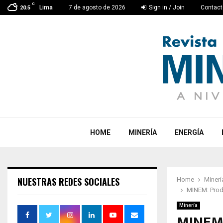
C
Lima
7 de agosto de 2026
Sign in / Join
Contact
20.5
HOME
MINERÍA
ENERGÍA
NUESTRAS REDES SOCIALES
Home
Minerí
MINEM: Produ
Minería
MINEM: