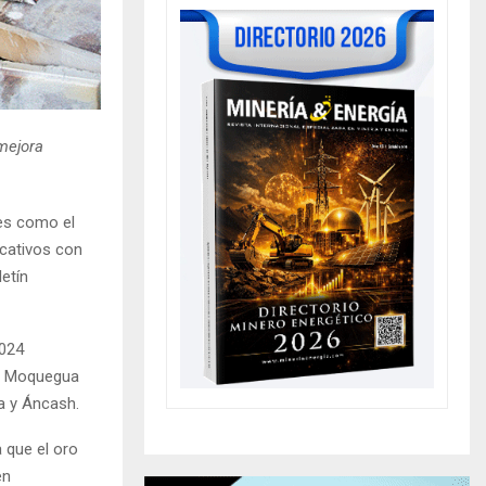
 mejora
les como el
icativos con
etín
2024
o. Moquegua
a y Áncash.
 que el oro
en