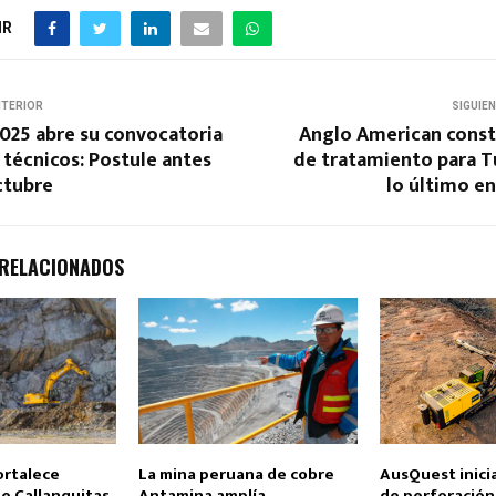
IR
NTERIOR
SIGUIE
025 abre su convocatoria
Anglo American constr
 técnicos: Postule antes
de tratamiento para T
ctubre
lo último e
 RELACIONADOS
ortalece
La mina peruana de cobre
AusQuest inici
e Callanquitas
Antamina amplía
de perforación