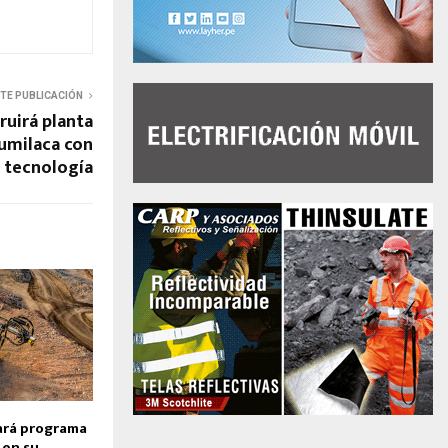
NTE PUBLICACIÓN
uirá planta
umilaca con
n tecnología
ará programa
 en su