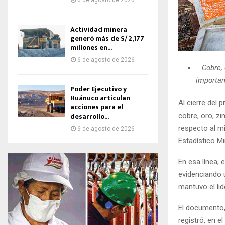
6 de agosto de 2026
Actividad minera
generó más de S/ 2,177
millones en...
6 de agosto de 2026
Cobre, 
importan
Poder Ejecutivo y
Huánuco articulan
Al cierre del 
acciones para el
desarrollo...
cobre, oro, zi
respecto al m
6 de agosto de 2026
Estadístico Mi
En esa línea,
evidenciando 
mantuvo el li
El documento,
registró, en e