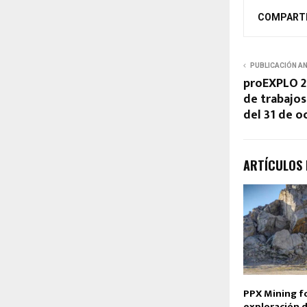
COMPART
PUBLICACIÓN A
proEXPLO 2
de trabajos
del 31 de o
ARTÍCULOS
PPX Mining f
exploración d