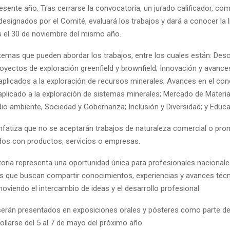
esente año. Tras cerrarse la convocatoria, un jurado calificador, c
designados por el Comité, evaluará los trabajos y dará a conocer la l
 el 30 de noviembre del mismo año.
 temas que pueden abordar los trabajos, entre los cuales están: Des
oyectos de exploración greenfield y brownfield; Innovación y avance
aplicados a la exploración de recursos minerales; Avances en el co
 aplicado a la exploración de sistemas minerales; Mercado de Materi
dio ambiente, Sociedad y Gobernanza; Inclusión y Diversidad; y Educa
fatiza que no se aceptarán trabajos de naturaleza comercial o pro
dos con productos, servicios o empresas.
oria representa una oportunidad única para profesionales nacionale
es que buscan compartir conocimientos, experiencias y avances técn
moviendo el intercambio de ideas y el desarrollo profesional.
serán presentados en exposiciones orales y pósteres como parte 
ollarse del 5 al 7 de mayo del próximo año.