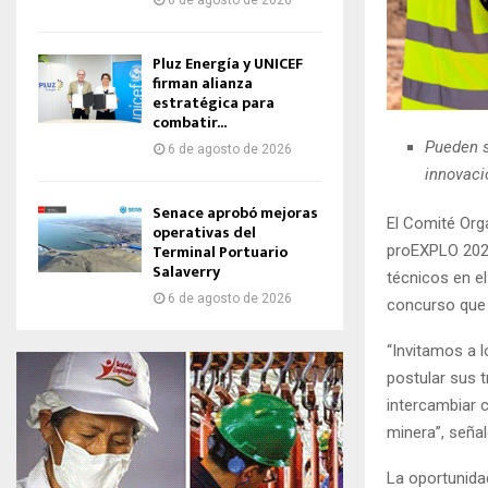
6 de agosto de 2026
Pluz Energía y UNICEF
firman alianza
estratégica para
combatir...
Pueden s
6 de agosto de 2026
innovaci
Senace aprobó mejoras
El Comité Org
operativas del
Terminal Portuario
proEXPLO 2025
Salaverry
técnicos en el
6 de agosto de 2026
concurso que 
“Invitamos a l
postular sus 
intercambiar c
minera”, seña
La oportunida