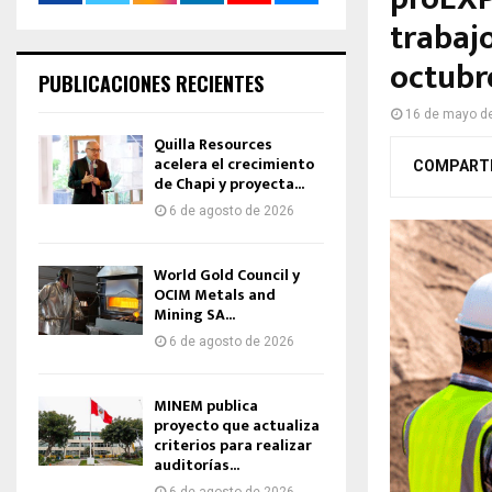
trabajo
octubr
PUBLICACIONES RECIENTES
16 de mayo d
Quilla Resources
acelera el crecimiento
COMPART
de Chapi y proyecta...
6 de agosto de 2026
World Gold Council y
OCIM Metals and
Mining SA...
6 de agosto de 2026
MINEM publica
proyecto que actualiza
criterios para realizar
auditorías...