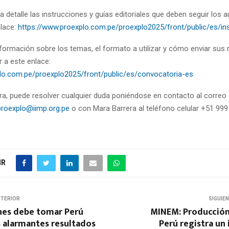
 detalle las instrucciones y guías editoriales que deben seguir los au
nlace:
https://www.proexplo.com.pe/proexplo2025/front/public/es/in
formación sobre los temas, el formato a utilizar y cómo enviar sus
 a este enlace:
plo.com.pe/proexplo2025/front/public/es/convocatoria-es
ra, puede resolver cualquier duda poniéndose en contacto al correo 
proexplo@iimp.org.pe
o con Mara Barrera al teléfono celular +51 999
IR
NTERIOR
SIGUIE
nes debe tomar Perú
MINEM: Producción
s alarmantes resultados
Perú registra un