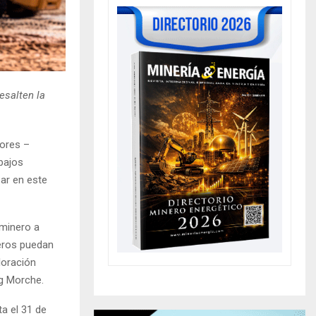
esalten la
dores –
bajos
par en este
 minero a
jeros puedan
loración
g Morche.
a el 31 de