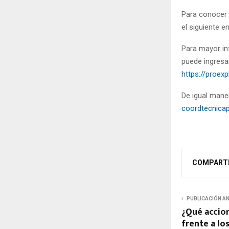
Para conocer a
el siguiente e
Para mayor in
puede ingresar
https://proex
De igual mane
coordtecnica
COMPART
PUBLICACIÓN A
¿Qué accio
frente a lo