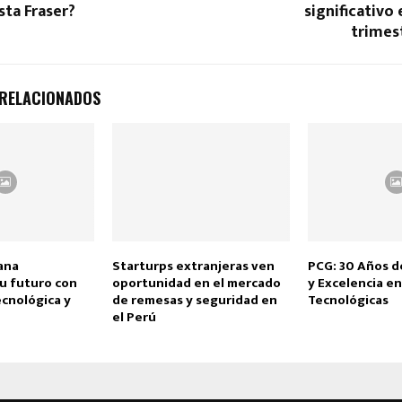
sta Fraser?
significativo 
trimes
 RELACIONADOS
ana
Starturps extranjeras ven
PCG: 30 Años d
su futuro con
oportunidad en el mercado
y Excelencia e
ecnológica y
de remesas y seguridad en
Tecnológicas
el Perú