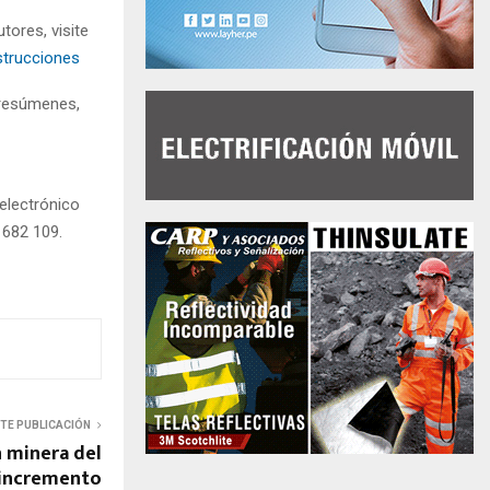
tores, visite
strucciones
 resúmenes,
electrónico
 682 109.
NTE PUBLICACIÓN
 minera del
 incremento