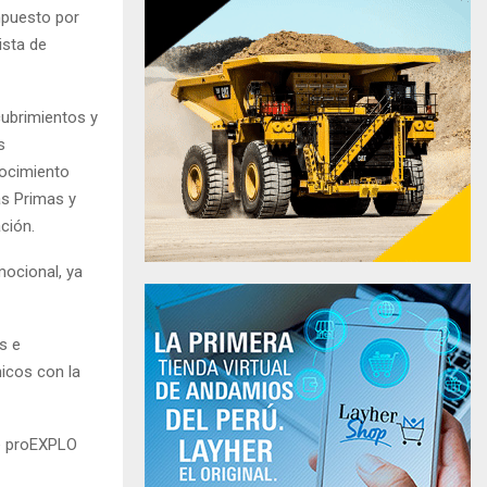
ompuesto por
ista de
cubrimientos y
s
nocimiento
as Primas y
ción.
mocional, ya
s e
icos con la
de proEXPLO