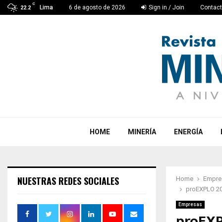
C
Lima
6 de agosto de 2026
Sign in / Join
Contac
22.2
HOME
MINERÍA
ENERGÍA
NUESTRAS REDES SOCIALES
Home
Empre
proEXPLO 202
Empresas
proEXP