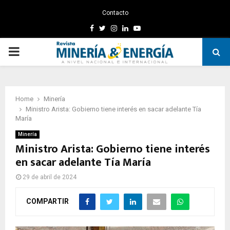
Contacto
Facebook
Twitter
Instagram
Linkedin
Youtube
PRIMARY
MENU
Home
Minería
Ministro Arista: Gobierno tiene interés en sacar adelante Tía
María
Minería
Ministro Arista: Gobierno tiene interés
en sacar adelante Tía María
29 de abril de 2024
COMPARTIR