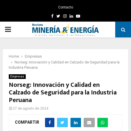
Contacto
Facebook
Twitter
Instagram
Linkedin
Youtube
PRIMARY
MENU
Home
Empresas
Norseg: Innovación y Calidad en Calzado de Seguridad para la
Industria Peruana
Empresas
Norseg: Innovación y Calidad en
Calzado de Seguridad para la Industria
Peruana
27 de agosto de 2024
COMPARTIR