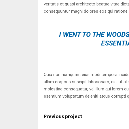
veritatis et quasi architecto beatae vitae di
consequuntur magni dolores eos qui ratione 
I WENT TO THE WOODS
ESSENTIA
Quia non numquam eius modi tempora incidun
ullam corporis suscipit laboriosam, nisi ut a
molestiae consequatur, vel illum qui lorem e
esentium voluptatum deleniti atque corrupti 
Previous project