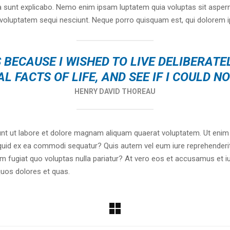
cta sunt explicabo. Nemo enim ipsam luptatem quia voluptas sit asperna
voluptatem sequi nesciunt. Neque porro quisquam est, qui dolorem i
 BECAUSE I WISHED TO LIVE DELIBERATEL
L FACTS OF LIFE, AND SEE IF I COULD N
HENRY DAVID THOREAU
t ut labore et dolore magnam aliquam quaerat voluptatem. Ut enim
liquid ex ea commodi sequatur? Quis autem vel eum iure reprehenderit 
um fugiat quo voluptas nulla pariatur? At vero eos et accusamus et i
quos dolores et quas.