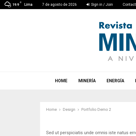
C
Lima
7 de agosto de 2026
Sign in / Join
Contac
19.9
HOME
MINERÍA
ENERGÍA
Home
Design
Portfolio Demo 2
Sed ut perspiciatis unde omnis iste natus er