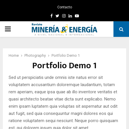
Contacto
Facebook
Twitter
Instagram
Linkedin
Youtube
PRIMARY
MENU
Home
Photography
Portfolio Demo 1
Portfolio Demo 1
Sed ut perspiciatis unde omnis iste natus error sit
voluptatem accusantium doloremque laudantium, totam
rem aperiam, eaque ipsa quae ab illo inventore veritatis et
quasi architecto beatae vitae dicta sunt explicabo. Nemo
enim ipsam luptatem quia voluptas sit aspernatur aut odit
aut fugit, sed quia consequuntur magni dolores eos qui
ratione voluptatem sequi nesciunt. Neque porro quisquam
est, qui dolorem ipsum quia dolor sit amet