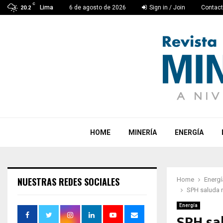
C
Lima
6 de agosto de 2026
Sign in / Join
Contac
20.2
HOME
MINERÍA
ENERGÍA
NUESTRAS REDES SOCIALES
Home
Energí
SPH saluda r
Energía
SPH sa