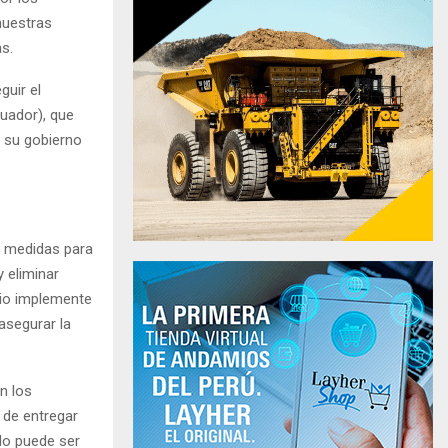
nuestras
s.
guir el
uador), que
r su gobierno
r medidas para
y eliminar
orio implemente
asegurar la
n los
 de entregar
ado puede ser