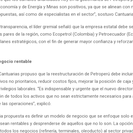
Economía y de Energía y Minas son positivos, ya que se alinean con 
opuestas, así como de especialistas en el sector”, sostuvo Cantuaria
transparencia, el líder gremial señaló que la empresa estatal debe se
s pares de la región, como Ecopetrol (Colombia) y Petroecuador (Ec
lanes estratégicos, con el fin de generar mayor confianza y reforza
gocio rentable
 Cantuarias propuso que la reestructuración de Petroperú debe inclui
vos no prioritarios, reducir costos fijos, mejorar la posición de caja 
rivilegios laborales. “Es indispensable y urgente que el nuevo direct
ón de todos los activos que no sean estrictamente necesarios para 
 las operaciones”, explicó.
gia propuesta es definir un modelo de negocio que se enfoque solo e
sean rentables y desprenderse de aquellos que no lo son. La opción
odos los negocios (refinería, terminales, oleoducto) al sector priv