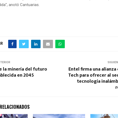
ida”, anotó Cantuarias.
IR
NTERIOR
SIGUIE
 la minería del futuro
Entel firma una alianza
ablecida en 2045
Tech para ofrecer al s
tecnología inalámb
r
 RELACIONADOS