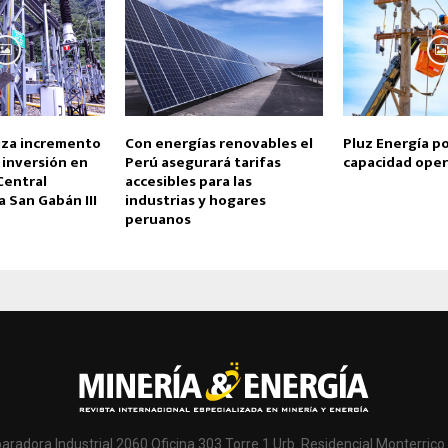
iza incremento
Con energías renovables el
Pluz Energía p
 inversión en
Perú asegurará tarifas
capacidad oper
Central
accesibles para las
a San Gabán III
industrias y hogares
peruanos
paradora Industrial 2060 Oficina 303 Torre 1 Urb. Residencial Monterrico 