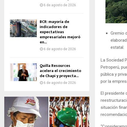
6 de agosto de 2026
BCR: mayoría de
indicadores de
expectativas
Gremio d
empresariales mejoró
elaborad
en...
estatal.
6 de agosto de 2026
La Sociedad P
Quilla Resources
Petroperú, pu
acelera el crecimiento
pública y pri
de Chapi y proyecta...
por la empresa
6 de agosto de 2026
El presidente 
reestructuraci
situación fina
recomendacion
“Consideramos