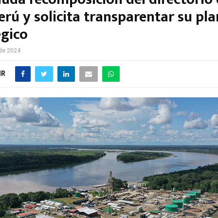
rú y solicita transparentar su pla
égico
 de 2024
IR