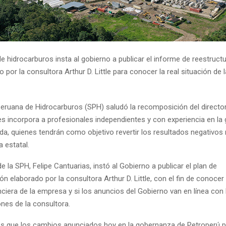
e hidrocarburos insta al gobierno a publicar el informe de reestruct
o por la consultora Arthur D. Little para conocer la real situación de
eruana de Hidrocarburos (SPH) saludó la recomposición del director
es incorpora a profesionales independientes y con experiencia en la 
vada, quienes tendrán como objetivo revertir los resultados negativo
 estatal.
de la SPH, Felipe Cantuarias, instó al Gobierno a publicar el plan de
ón elaborado por la consultora Arthur D. Little, con el fin de conocer 
nciera de la empresa y si los anuncios del Gobierno van en línea con 
es de la consultora.
 que los cambios anunciados hoy en la gobernanza de Petroperú p