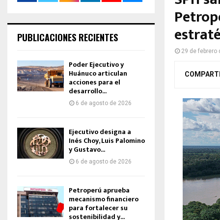
Petrope
estrat
PUBLICACIONES RECIENTES
29 de febrero
Poder Ejecutivo y
Huánuco articulan
COMPART
acciones para el
desarrollo...
6 de agosto de 2026
Ejecutivo designa a
Inés Choy, Luis Palomino
y Gustavo...
6 de agosto de 2026
Petroperú aprueba
mecanismo financiero
para fortalecer su
sostenibilidad y...