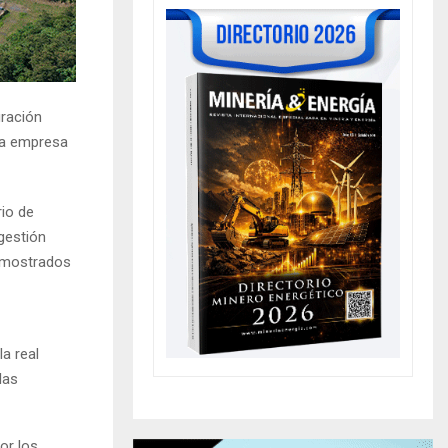
uración
 la empresa
io de
gestión
s mostrados
la real
las
or los