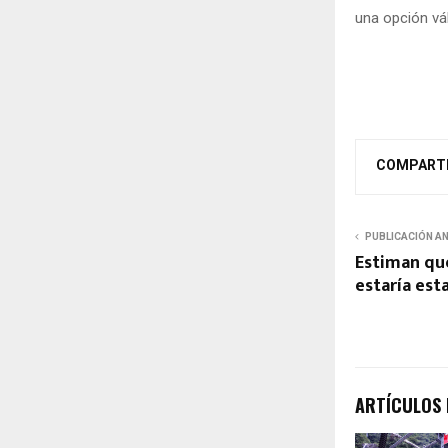
una opción vál
COMPART
PUBLICACIÓN A
Estiman que
estaría est
ARTÍCULOS