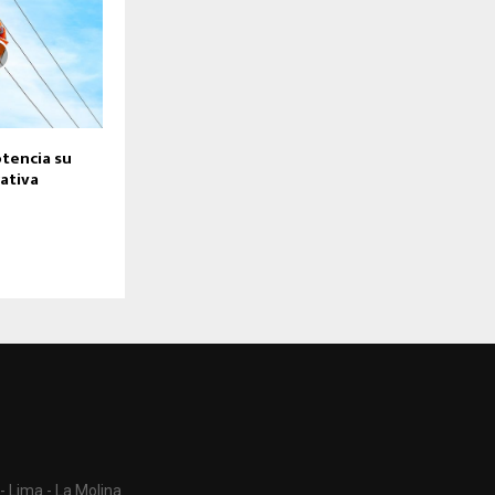
otencia su
ativa
- Lima - La Molina