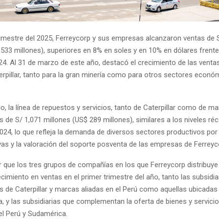
trimestre del 2025, Ferreycorp y sus empresas alcanzaron ventas de 
 533 millones), superiores en 8% en soles y en 10% en dólares frent
4. Al 31 de marzo de este año, destacó el crecimiento de las ventas 
rpillar, tanto para la gran minería como para otros sectores econó
o, la línea de repuestos y servicios, tanto de Caterpillar como de ma
 de S/ 1,071 millones (US$ 289 millones), similares a los niveles réc
2024, lo que refleja la demanda de diversos sectores productivos po
vas y la valoración del soporte posventa de las empresas de Ferreyc
 que los tres grupos de compañías en los que Ferreycorp distribuy
imiento en ventas en el primer trimestre del año, tanto las subsidia
s de Caterpillar y marcas aliadas en el Perú como aquellas ubicadas
, y las subsidiarias que complementan la oferta de bienes y servicio
 el Perú y Sudamérica.