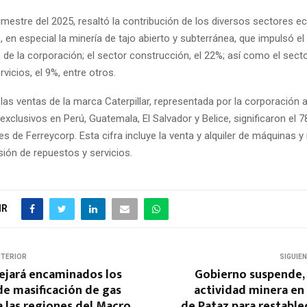
rimestre del 2025, resaltó la contribución de los diversos sectores 
, en especial la minería de tajo abierto y subterránea, que impulsó el
 de la corporación; el sector construcción, el 22%; así como el secto
vicios, el 9%, entre otros.
 las ventas de la marca Caterpillar, representada por la corporación 
 exclusivos en Perú, Guatemala, El Salvador y Belice, significaron el 
es de Ferreycorp. Esta cifra incluye la venta y alquiler de máquinas y
sión de repuestos y servicios.
IR
NTERIOR
SIGUIE
ejará encaminados los
Gobierno suspende, 
e masificación de gas
actividad minera en 
a las regiones del Macro
de Pataz para restable