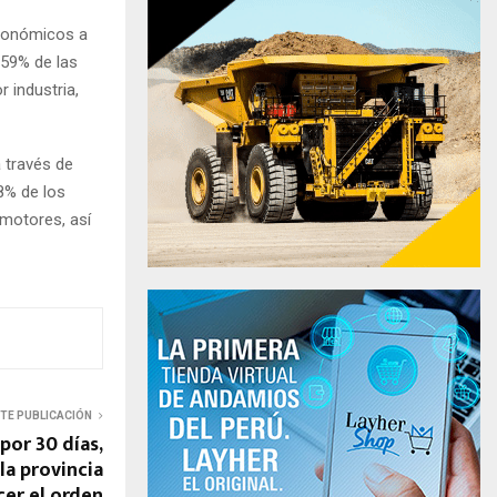
económicos a
 59% de las
r industria,
a través de
78% de los
 motores, así
NTE PUBLICACIÓN
por 30 días,
la provincia
cer el orden