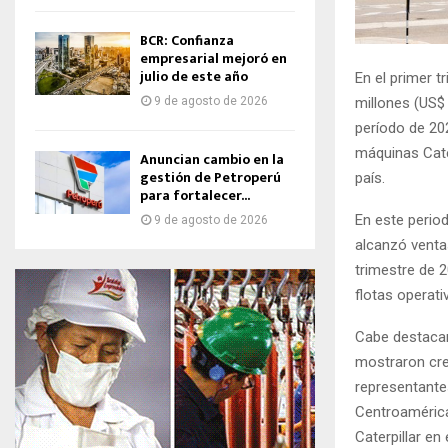
BCR: Confianza
empresarial mejoró en
julio de este año
En el primer 
9 de agosto de 2026
millones (US$
período de 202
máquinas Cate
Anuncian cambio en la
gestión de Petroperú
país.
para fortalecer...
En este period
9 de agosto de 2026
alcanzó ventas
trimestre de 
flotas operati
Cabe destacar
mostraron crec
representante
Centroamérica
Caterpillar en