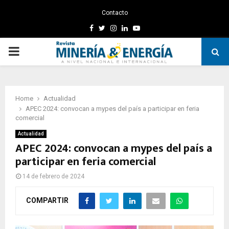
Contacto
Facebook
Twitter
Instagram
Linkedin
Youtube
PRIMARY
MENU
Home
Actualidad
APEC 2024: convocan a mypes del país a participar en feria
comercial
Actualidad
APEC 2024: convocan a mypes del país a
participar en feria comercial
14 de febrero de 2024
COMPARTIR