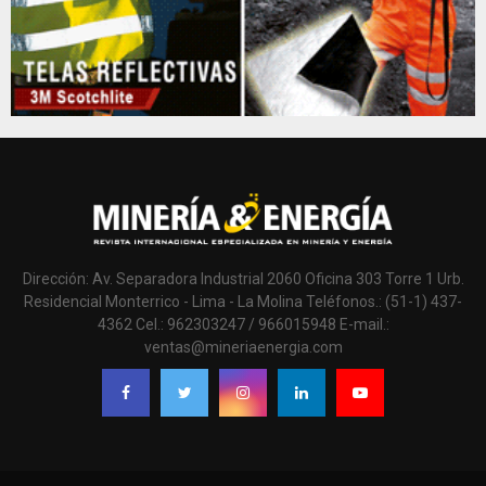
Dirección: Av. Separadora Industrial 2060 Oficina 303 Torre 1 Urb.
Residencial Monterrico - Lima - La Molina Teléfonos.: (51-1) 437-
4362 Cel.: 962303247 / 966015948 E-mail.:
ventas@mineriaenergia.com